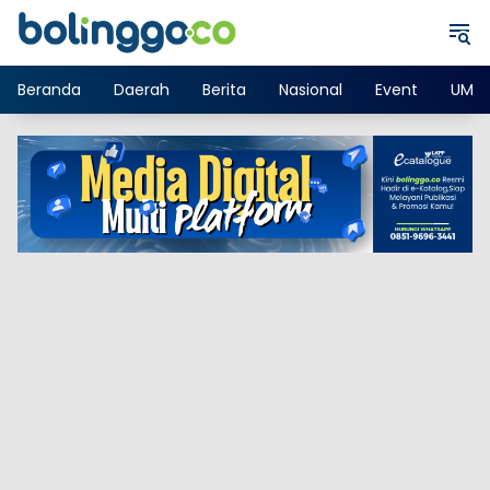
Langsung
ke
konten
Beranda
Daerah
Berita
Nasional
Event
UMK