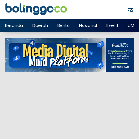
Langsung
ke
konten
Beranda
Daerah
Berita
Nasional
Event
UMK