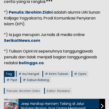
cerita yang ia rangkai.
***
*)
Penulis: Ibrohim Zidni
adalah alumni UIN Sunan
Kalijaga Yogyakarta, Prodi Komunikasi Penyiaran
Islam (KPI).
*) Ia juga merupan Jurnalis di media online
SerikatNews.com
*) Tulisan Opini ini sepenuhnya tanggungjawab
penulis dan tidak menjadi bagian tanggungjawab
redaksi
bolinggo.co
.
Tag:
Isu Hangat
Kirim Tulisan
Opini
Pipit
Sabun Batang
Penulis: Ibrohim Zidni
Editor: Redaksi
Jeep Hardtop Hantam Tebing di Jalur
Ekstrem Bromo, Dua Orang Meninggal