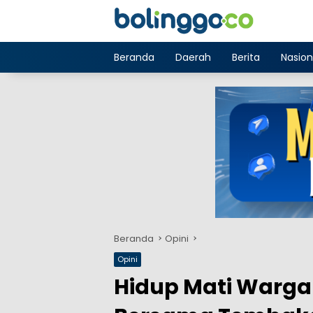
Langsung
ke
konten
Beranda
Daerah
Berita
Nasion
Beranda
Opini
Opini
Hidup Mati Warga