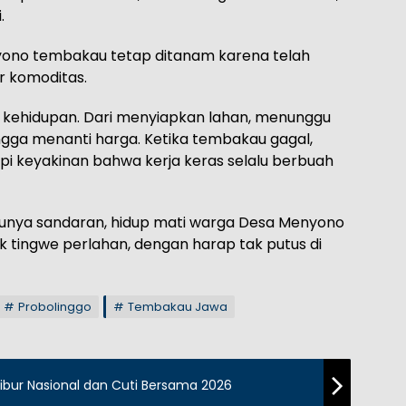
.
enyono tembakau tetap ditanam karena telah
r komoditas.
s kehidupan. Dari menyiapkan lahan, menunggu
ngga menanti harga. Ketika tembakau gagal,
pi keyakinan bahwa kerja keras selalu berbuah
unya sandaran, hidup mati warga Desa Menyono
okok tingwe perlahan, dengan harap tak putus di
Probolinggo
Tembakau Jawa
 Libur Nasional dan Cuti Bersama 2026