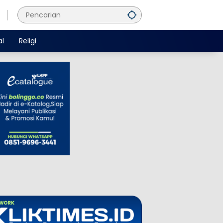
al
Religi