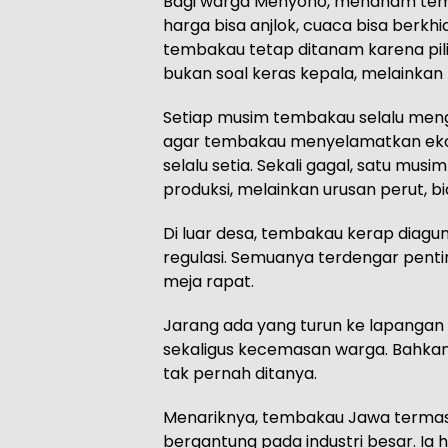
Bagi warga Menyono, menanam tem
harga bisa anjlok, cuaca bisa berk
tembakau tetap ditanam karena piliha
bukan soal keras kepala, melainkan
Setiap musim tembakau selalu meng
agar tembakau menyelamatkan ekon
selalu setia. Sekali gagal, satu musi
produksi, melainkan urusan perut, b
Di luar desa, tembakau kerap diagu
regulasi. Semuanya terdengar pentin
meja rapat.
Jarang ada yang turun ke lapanga
sekaligus kecemasan warga. Bahkan 
tak pernah ditanya.
Menariknya, tembakau Jawa termasu
bergantung pada industri besar. Ia h