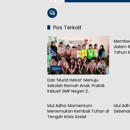
Pos Terkait
Opini
Membed
dalam R
Tahun 
Opini
Dari ‘Murid Hebat’ Menuju
Sekolah Ramah Anak: Praktik
Inklusif SMP Negeri 3
Opini
Opini
Probolinggo
Idul Adha: Momentum
Idul Ad
Menemukan Kembali Tuhan di
Sebena
Tengah Krisis Sosial