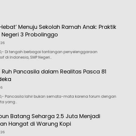
 Hebat’ Menuju Sekolah Ramah Anak: Praktik
P Negeri 3 Probolinggo
026
- Di tengah berbagai tantangan penyelenggaraan
sif di Indonesia, SMP Negeri…
uh Pancasila dalam Realitas Pasca 81
deka
26
- Pancasila lahir bukan semata-mata karena forum dengan
rta yang…
bun Batang Seharga 2.5 Juta Menjadi
an Hangat di Warung Kopi
026