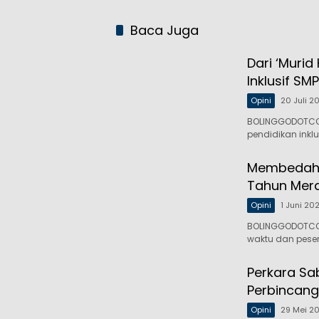
Baca Juga
Dari ‘Murid
Inklusif SM
Opini
20 Juli 2
BOLINGGODOTCO,
pendidikan inklu
Membedah R
Tahun Mer
Opini
1 Juni 20
BOLINGGODOTCO,
waktu dan pese
Perkara Sa
Perbincang
Opini
29 Mei 2