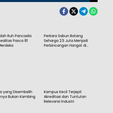
Opini
ah Ruh Pancasila
Perkara Sabun Batang
ealitas Pasca 81
Seharga 2.5 Juta Menjadi
Merdeka
Perbincangan Hangat di
Warung Kopi
Opini
ha yang Disembelih
Kampus Kecil Terjepit
rnya Bukan Kambing
Akreditasi dan Tuntutan
Relevansi Industri