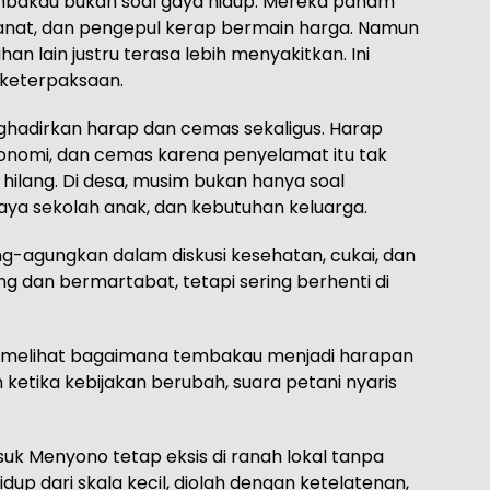
bakau bukan soal gaya hidup. Mereka paham
hianat, dan pengepul kerap bermain harga. Namun
n lain justru terasa lebih menyakitkan. Ini
 keterpaksaan.
hadirkan harap dan cemas sekaligus. Harap
omi, dan cemas karena penyelamat itu tak
m hilang. Di desa, musim bukan hanya soal
iaya sekolah anak, dan kebutuhan keluarga.
ng-agungkan dalam diskusi kesehatan, cukai, dan
g dan bermartabat, tetapi sering berhenti di
n melihat bagaimana tembakau menjadi harapan
ketika kebijakan berubah, suara petani nyaris
k Menyono tetap eksis di ranah lokal tanpa
idup dari skala kecil, diolah dengan ketelatenan,