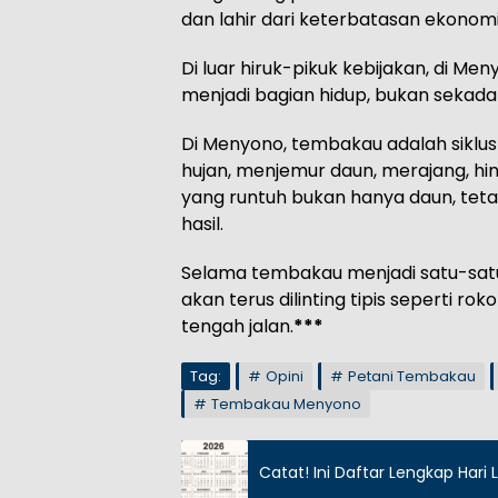
dan lahir dari keterbatasan ekonomi
Di luar hiruk-pikuk kebijakan, di M
menjadi bagian hidup, bukan sekada
Di Menyono, tembakau adalah siklu
hujan, menjemur daun, merajang, hi
yang runtuh bukan hanya daun, teta
hasil.
Selama tembakau menjadi satu-sat
akan terus dilinting tipis seperti r
tengah jalan.
***
Tag:
Opini
Petani Tembakau
Tembakau Menyono
Catat! Ini Daftar Lengkap Hari