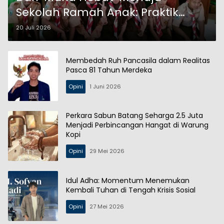
Sekolah Ramah Anak: Praktik
Inklusif SMP Negeri 3 Probolinggo
20 Juli 2026
Membedah Ruh Pancasila dalam Realitas
Pasca 81 Tahun Merdeka
Opini
1 Juni 2026
Perkara Sabun Batang Seharga 2.5 Juta
Menjadi Perbincangan Hangat di Warung
Kopi
Opini
29 Mei 2026
Idul Adha: Momentum Menemukan
Kembali Tuhan di Tengah Krisis Sosial
Opini
27 Mei 2026