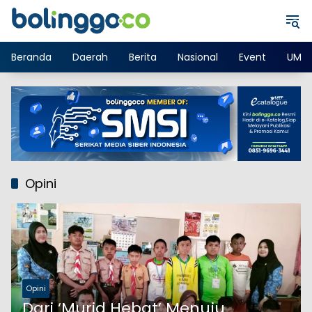
Langsung
ke
konten
Beranda
Daerah
Berita
Nasional
Event
UMK
Opini
Opini
Dari ‘Murid Hebat’ Menuju