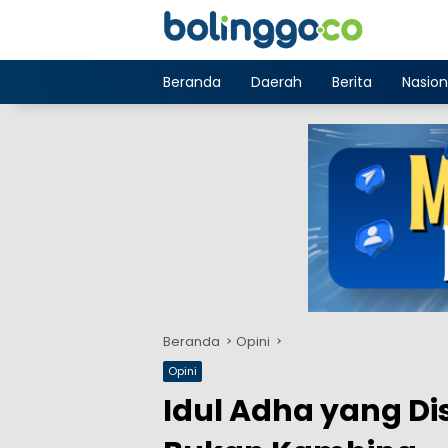
Langsung
ke
konten
Beranda
Daerah
Berita
Nasion
Beranda
Opini
Opini
Idul Adha yang D