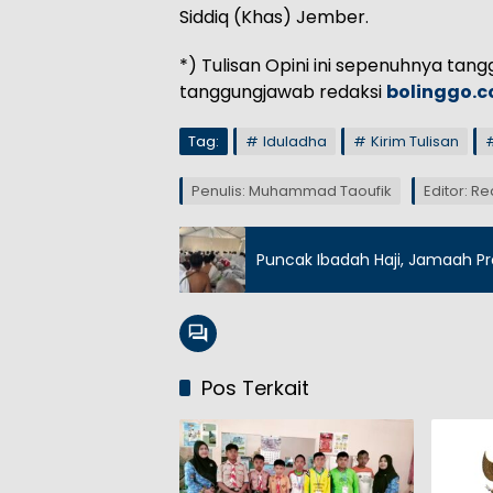
Siddiq (Khas) Jember.
*) Tulisan Opini ini sepenuhnya tan
tanggungjawab redaksi
bolinggo.c
Tag:
Iduladha
Kirim Tulisan
Penulis: Muhammad Taoufik
Editor: R
Puncak Ibadah Haji, Jamaah Pro
Pos Terkait