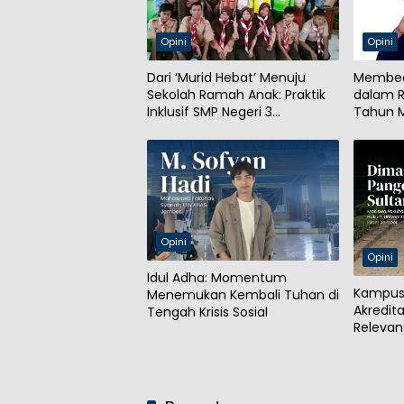
Opini
Opini
Dari ‘Murid Hebat’ Menuju
Membed
Sekolah Ramah Anak: Praktik
dalam R
Inklusif SMP Negeri 3
Tahun 
Probolinggo
Opini
Opini
Idul Adha: Momentum
Kampus 
Menemukan Kembali Tuhan di
Akredit
Tengah Krisis Sosial
Relevans