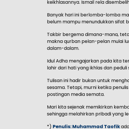
keikhlasannya. Ismail rela disembel
Banyak hari ini berlomba-lomba 
belum mampu menundukkan sifat b
Takbir bergema dimana-mana, tetapi r
makna qurban pelan-pelan mulai lun
dalam-dalam.
Idul Adha mengajarkan pada kita t
lahir dari hati yang ikhlas dan pedul
Tulisan ini hadir bukan untuk meng
sesama. Tetapi, murni ketika penuli
postingan media semata.
Mari kita sejenak memikirkan kembal
sehingga melahirkan pribadi yang l
*)
Penulis: Muhammad Taofik
ada