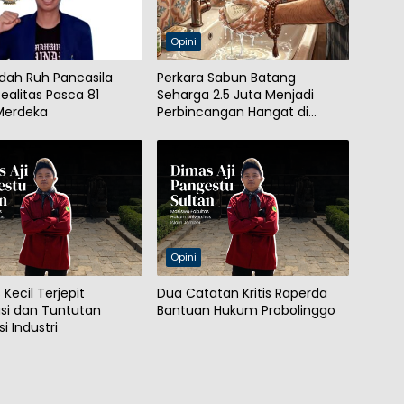
Opini
ah Ruh Pancasila
Perkara Sabun Batang
ealitas Pasca 81
Seharga 2.5 Juta Menjadi
Merdeka
Perbincangan Hangat di
Warung Kopi
Opini
Kecil Terjepit
Dua Catatan Kritis Raperda
asi dan Tuntutan
Bantuan Hukum Probolinggo
i Industri