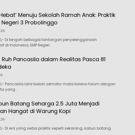
 Hebat’ Menuju Sekolah Ramah Anak: Praktik
P Negeri 3 Probolinggo
026
- Di tengah berbagai tantangan penyelenggaraan
sif di Indonesia, SMP Negeri…
uh Pancasila dalam Realitas Pasca 81
deka
26
- Pancasila lahir bukan semata-mata karena forum dengan
rta yang…
bun Batang Seharga 2.5 Juta Menjadi
an Hangat di Warung Kopi
026
 Di era yang serba praktis seperti sekarang, sabun batang