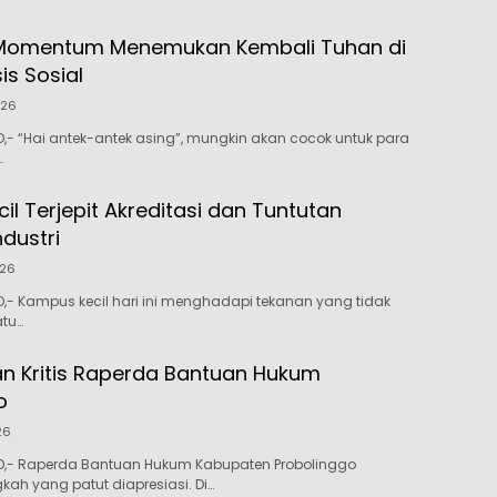
: Momentum Menemukan Kembali Tuhan di
is Sosial
026
 “Hai antek-antek asing”, mungkin akan cocok untuk para
.
l Terjepit Akreditasi dan Tuntutan
ndustri
026
- Kampus kecil hari ini menghadapi tekanan yang tidak
atu…
n Kritis Raperda Bantuan Hukum
o
26
- Raperda Bantuan Hukum Kabupaten Probolinggo
ah yang patut diapresiasi. Di…