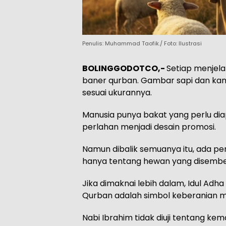
Penulis: Muhammad Taofik./ Foto: Ilustrasi
BOLINGGODOTCO,-
Setiap menjelan
baner qurban. Gambar sapi dan ka
sesuai ukurannya.
Manusia punya bakat yang perlu diap
perlahan menjadi desain promosi.
Namun dibalik semuanya itu, ada pe
hanya tentang hewan yang disembe
Jika dimaknai lebih dalam, Idul Ad
Qurban adalah simbol keberanian m
Nabi Ibrahim tidak diuji tentang ke