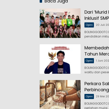
Baca Juga
Dari ‘Murid
Inklusif SM
Opini
20 Juli 2
BOLINGGODOTCO,
pendidikan inklu
Membedah R
Tahun Mer
Opini
1 Juni 20
BOLINGGODOTCO,
waktu dan pese
Perkara Sa
Perbincang
Opini
29 Mei 2
BOLINGGODOTCO,-
perlahan mulai…