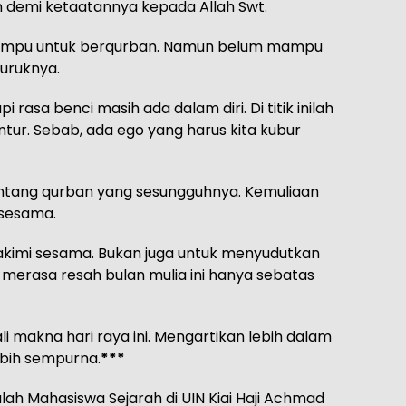
ih demi ketaatannya kepada Allah Swt.
mampu untuk berqurban. Namun belum mampu
uruknya.
asa benci masih ada dalam diri. Di titik inilah
tur. Sebab, ada ego yang harus kita kubur
entang qurban yang sesungguhnya. Kemuliaan
i sesama.
hakimi sesama. Bukan juga untuk menyudutkan
s merasa resah bulan mulia ini hanya sebatas
i makna hari raya ini. Mengartikan lebih dalam
ebih sempurna.
***
lah Mahasiswa Sejarah di UIN Kiai Haji Achmad