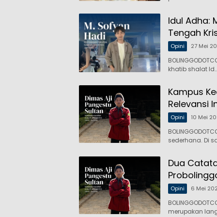
Idul Adha
Tengah Kris
Opini
27 Mei 2
BOLINGGODOTCO,-
khatib shalat Id…
Kampus Keci
Relevansi I
Opini
10 Mei 2
BOLINGGODOTCO,
sederhana. Di s
Dua Catata
Probolingg
Opini
6 Mei 20
BOLINGGODOTCO,
merupakan langk