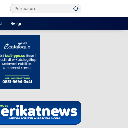
al
Religi