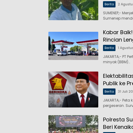
Berita
2 Agust
SUMENEP,- Menj
Sumenep mende
Kabar Baik
Rincian Le
Berita
1 Agustu
JAKARTA,- PT P
minyak (BBM)…
Elektabilit
Publik ke 
Berita
31 Juli 2
JAKARTA,- Peta 
pergeseran. Sur
Polresta S
Beri Kenai