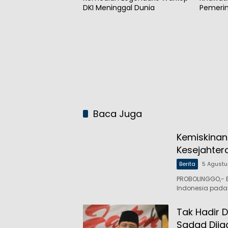
DKI Meninggal Dunia
Pemerin
Tangan
Baca Juga
Kemiskinan
Kesejahter
Berita
5 Agust
PROBOLINGGO,- B
Indonesia pada
Tak Hadir D
Sadad Dija