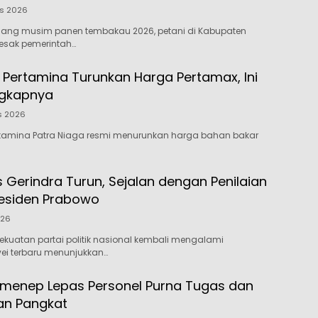
us 2026
elang musim panen tembakau 2026, petani di Kabupaten
sak pemerintah…
! Pertamina Turunkan Harga Pertamax, Ini
ngkapnya
s 2026
ertamina Patra Niaga resmi menurunkan harga bahan bakar
as Gerindra Turun, Sejalan dengan Penilaian
Presiden Prabowo
026
kekuatan partai politik nasional kembali mengalami
vei terbaru menunjukkan…
umenep Lepas Personel Purna Tugas dan
kan Pangkat