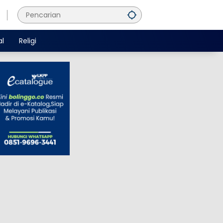
al
Religi