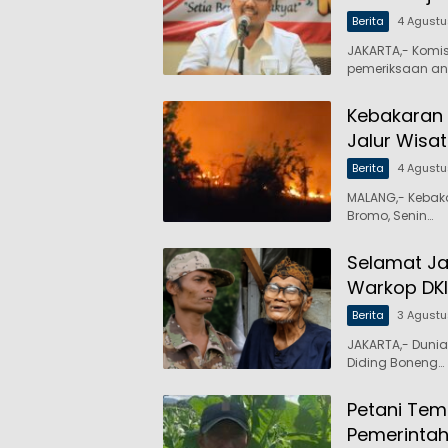
Berita
4 Agust
JAKARTA,- Komi
pemeriksaan an
Kebakaran 
Jalur Wisa
Berita
4 Agust
MALANG,- Kebak
Bromo, Senin…
Selamat Ja
Warkop DKI
Berita
3 Agust
JAKARTA,- Dunia
Diding Boneng…
Petani Tem
Pemerintah