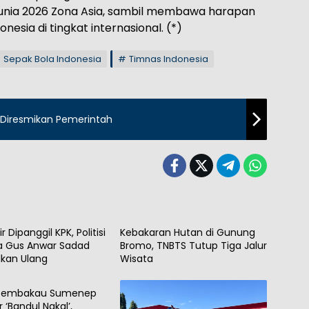
 Dunia 2026 Zona Asia, sambil membawa harapan
esia di tingkat internasional. (*)
Sepak Bola Indonesia
Timnas Indonesia
g Diresmikan Pemerintah
Berita
r Dipanggil KPK, Politisi
Kebakaran Hutan di Gunung
a Gus Anwar Sadad
Bromo, TNBTS Tutup Tiga Jalur
lkan Ulang
Wisata
 Tembakau Sumenep
 ‘Bandul Nakal’,