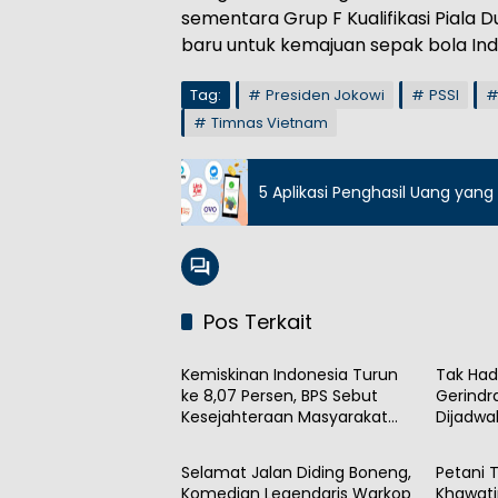
sementara Grup F Kualifikasi Piala
baru untuk kemajuan sepak bola Indon
Tag:
Presiden Jokowi
PSSI
Timnas Vietnam
5 Aplikasi Penghasil Uang yan
Pos Terkait
Berita
Berita
Kemiskinan Indonesia Turun
Tak Hadi
ke 8,07 Persen, BPS Sebut
Gerindr
Kesejahteraan Masyarakat
Dijadwa
Berita
Berita
Meningkat
Selamat Jalan Diding Boneng,
Petani
Komedian Legendaris Warkop
Khawatir