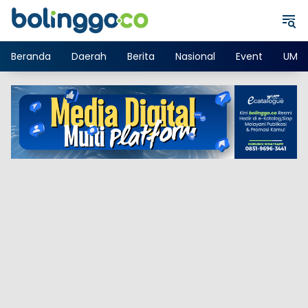
Langsung
ke
konten
Beranda
Daerah
Berita
Nasional
Event
UMK