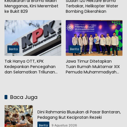
Kebakaran di Bromo Makin
Sudah 120 Hektare Bromo
Mengganas, Kini Merembet
Terbakar, Helikopter Water
ke Bukit B29
Bombing Dikerahkan
Berita
Berita
Tak Hanya OTT, KPK
Jawa Timur Ditetapkan
Kedepankan Pencegahan
Tuan Rumah Muktamar XIX
dan Selamatkan Triliunan
Pemuda Muhammadiyah
Rupiah
2027
Baca Juga
Dini Rahmania Blusukan di Pasar Bantaran,
Pedagang Ikut Kecipratan Rezeki
Berita
9 Agustus 2026