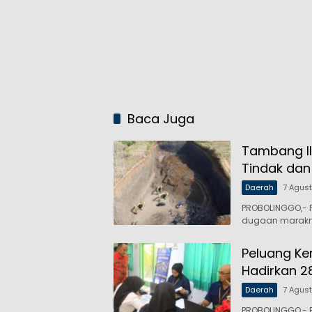
Baca Juga
Tambang Il
Tindak dan
Daerah
7 Agus
PROBOLINGGO,- P
dugaan maraknya
Peluang Ker
Hadirkan 2
Daerah
7 Agus
PROBOLINGGO,- P