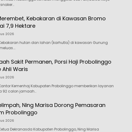
isnaker…
Merembet, Kebakaran di Kawasan Bromo
i 7,9 Hektare
tus 2026
Kebakaran hutan dan lahan (karhutla) di kawasan Gunung
meluas….
ah Sakit Permanen, Porsi Haji Probolinggo
e Ahli Waris
tus 2026
Kantor Kemenhaj Kabupaten Probolinggo memberikan layanan
da 92 calon jamaah…
elimpah, Ning Marisa Dorong Pemasaran
m Probolinggo
tus 2026
etua Dekranasda Kabupaten Probolinggo, Ning Marisa