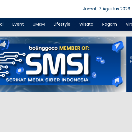
Jumat, 7 Agustus 2026
al
Event
UMKM
Lifestyle
Wisata
Ragam
Vir