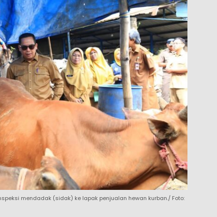
inspeksi mendadak (sidak) ke lapak penjualan hewan kurban./ Foto: