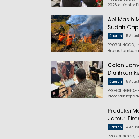
2026 di Kantor D
Api Masih 
Sudah Capa
Daerah
5 Agus
PROBOLINGGO,- 
Bromo tambah 
Calon Jama
Dialihkan k
Daerah
5 Agus
PROBOLINGGO,- 
biometrik kepa
Produksi M
Jamur Tira
Daerah
4 Agus
PROBOLINGGO,- K