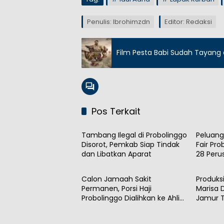
Penulis: Ibrohimzdn
Editor: Redaksi
Film Pesta Babi Sudah Tayang d
Pos Terkait
Daerah
Daera
Tambang Ilegal di Probolinggo
Peluang
Disorot, Pemkab Siap Tindak
Fair Pr
dan Libatkan Aparat
28 Per
Daerah
Daera
Calon Jamaah Sakit
Produks
Permanen, Porsi Haji
Marisa
Probolinggo Dialihkan ke Ahli
Jamur T
Waris