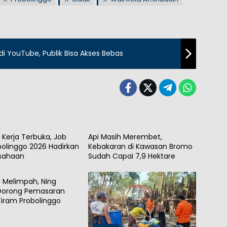
i YouTube, Publik Bisa Akses Bebas
h
Daerah
 Kerja Terbuka, Job
Api Masih Merembet,
obolinggo 2026 Hadirkan
Kebakaran di Kawasan Bromo
usahaan
Sudah Capai 7,9 Hektare
h
i Melimpah, Ning
 Dorong Pemasaran
iram Probolinggo