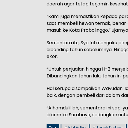
daerah agar tetap terjamin keseha
“Kami juga memastikan kepada para 
saat membeli hewan ternak, bena
masuk ke Kota Probolinggo,” ujarnya
Sementara itu, Syaiful mengaku pen
dibanding tahun sebelumnya. Hingga
ekor.
“Untuk penjualan hingga H-2 menjela
Dibandingkan tahun lalu, tahun ini pe
Hal serupa disampaikan Wayudan. I
baik, dengan pembeli dari dalam dan
“Alhamdulillah, sementara ini sapi y
dikirim ke Surabaya, sedangkan untuk
Tag:
Idul Adha
Lapak Kurban