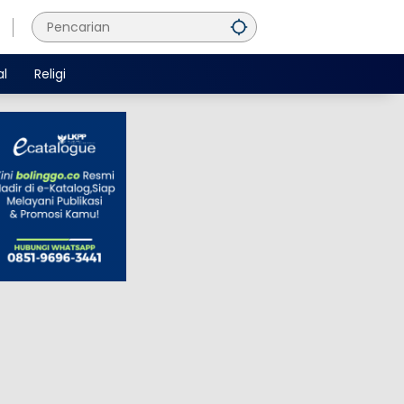
al
Religi