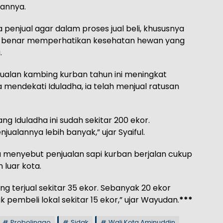
tannya.
penjual agar dalam proses jual beli, khususnya
r-benar memperhatikan kesehatan hewan yang
.
jualan kambing kurban tahun ini meningkat
 mendekati Iduladha, ia telah menjual ratusan
ng Iduladha ini sudah sekitar 200 ekor.
njualannya lebih banyak,” ujar Syaiful.
a menyebut penjualan sapi kurban berjalan cukup
 luar kota.
ang terjual sekitar 35 ekor. Sebanyak 20 ekor
 pembeli lokal sekitar 15 ekor,” ujar Wayudan.
***
Probolinggo
Sidak
Wali Kota Aminuddin