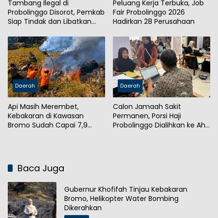
Tambang Ilegal di
Peluang Kerja Terbuka, Job
Probolinggo Disorot, Pemkab
Fair Probolinggo 2026
Siap Tindak dan Libatkan
Hadirkan 28 Perusahaan
Aparat
Daerah
Daerah
Api Masih Merembet,
Calon Jamaah Sakit
Kebakaran di Kawasan
Permanen, Porsi Haji
Bromo Sudah Capai 7,9
Probolinggo Dialihkan ke Ahli
Hektare
Waris
Baca Juga
Gubernur Khofifah Tinjau Kebakaran
Bromo, Helikopter Water Bombing
Dikerahkan