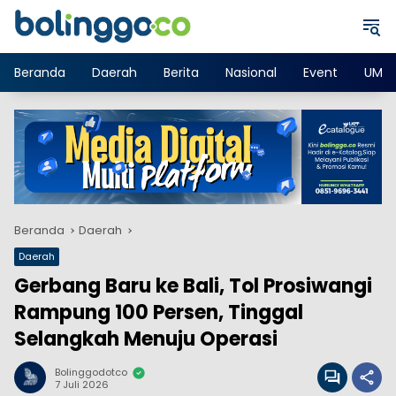
Langsung
ke
konten
Beranda
Daerah
Berita
Nasional
Event
UMK
Beranda
Daerah
Daerah
Gerbang Baru ke Bali, Tol Prosiwangi
Rampung 100 Persen, Tinggal
Selangkah Menuju Operasi
Bolinggodotco
7 Juli 2026