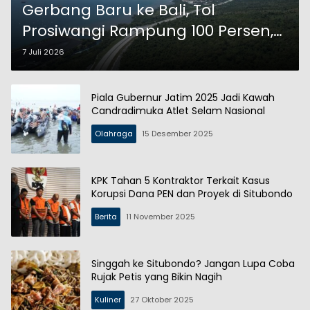
Gerbang Baru ke Bali, Tol
Prosiwangi Rampung 100 Persen,
Tinggal Selangkah Menuju
7 Juli 2026
Operasi
Piala Gubernur Jatim 2025 Jadi Kawah
Candradimuka Atlet Selam Nasional
Olahraga
15 Desember 2025
KPK Tahan 5 Kontraktor Terkait Kasus
Korupsi Dana PEN dan Proyek di Situbondo
Berita
11 November 2025
Singgah ke Situbondo? Jangan Lupa Coba
Rujak Petis yang Bikin Nagih
Kuliner
27 Oktober 2025