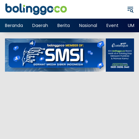
Langsung
ke
konten
Beranda
Daerah
Berita
Nasional
Event
UMK