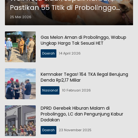
Pastikan 55 Titik di Probolinggo
Bebas Penyakit
25 Mei 2026
Gas Melon Aman di Probolinggo, Wabup
Ungkap Harga Tak Sesuai HET
Daerah
14 April 2026
Kemnaker Tegas! 164 TKA Ilegal Berujung
Denda Rp2,17 Miliar
Nasional
10 Februari 2026
DPRD Gerebek Hiburan Malam di
Probolinggo, LC dan Pengunjung Kabur
Dadakan
Daerah
23 November 2025