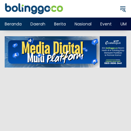
Langsung
ke
konten
Beranda
Daerah
Berita
Nasional
Event
UMK