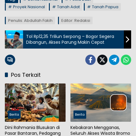
Proyek Nasional
Tanah Adat
Tanah Papua
Penulis: Abdullah Fakih
Editor: Redaksi
Tol Rp12,35 Triliun Serpong – Bogor Segera
Dibangun, Akses Parung Makin Cepat
Pos Terkait
Berita
Berita
Dini Rahmania Blusukan di
Kebakaran Mengganas,
Pasar Bantaran, Pedagang
Seluruh Akses Wisata Bromo