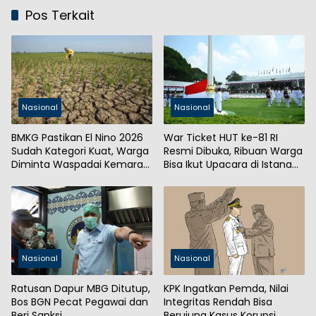
Pos Terkait
Nasional
Nasional
BMKG Pastikan El Nino 2026
War Ticket HUT ke-81 RI
Sudah Kategori Kuat, Warga
Resmi Dibuka, Ribuan Warga
Diminta Waspadai Kemarau
Bisa Ikut Upacara di Istana
Panjang
Merdeka
Nasional
Nasional
Ratusan Dapur MBG Ditutup,
KPK Ingatkan Pemda, Nilai
Bos BGN Pecat Pegawai dan
Integritas Rendah Bisa
Beri Sanksi
Berujung Kasus Korupsi