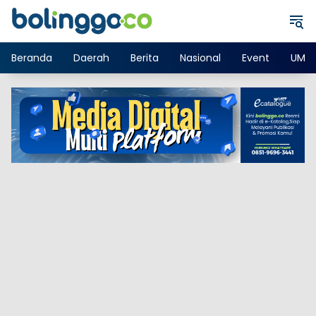
Langsung
ke
konten
Beranda
Daerah
Berita
Nasional
Event
UMK