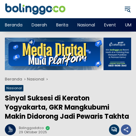
Langsung
ke
konten
Beranda
Daerah
Berita
Nasional
Event
UMK
Beranda
Nasional
Nasional
Sinyal Suksesi di Keraton
Yogyakarta, GKR Mangkubumi
Makin Didorong Jadi Pewaris Takhta
Bolinggodotco
29 Oktober 2025