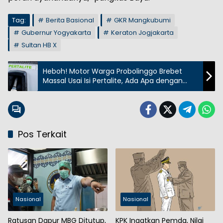
Tag:
Berita Basional
GKR Mangkubumi
Gubernur Yogyakarta
Keraton Jogjakarta
Sultan HB X
Heboh! Motor Warga Probolinggo Brebet
Massal Usai Isi Pertalite, Ada Apa dengan
BBM Ini?
Pos Terkait
Nasional
Nasional
Ratusan Dapur MBG Ditutup,
KPK Ingatkan Pemda, Nilai