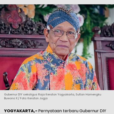
Gubernur DIY sekaligus Raja Keraton Yogyakarta, Sultan Hamengku
Buwono X./ Foto: Keraton Jogja
YOGYAKARTA,-
Pernyataan terbaru Gubernur DIY