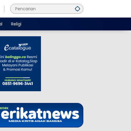
al
Religi