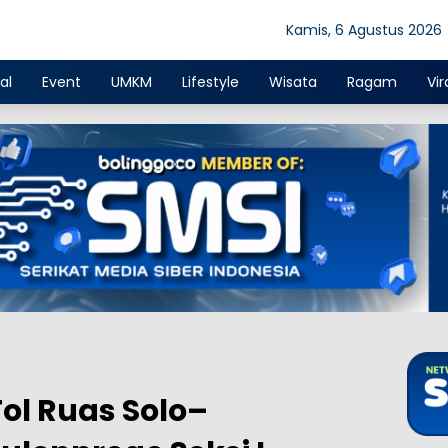
Kamis, 6 Agustus 2026
al
Event
UMKM
Lifestyle
Wisata
Ragam
Vir
ol Ruas Solo–