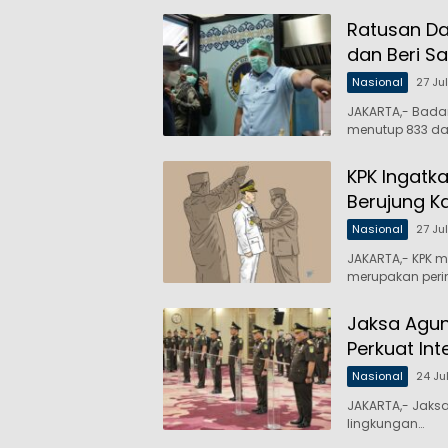
Ratusan Da
dan Beri Sa
Nasional
27 Ju
JAKARTA,- Bada
menutup 833 da
KPK Ingatka
Berujung K
Nasional
27 Ju
JAKARTA,- KPK m
merupakan peri
Jaksa Agung
Perkuat Int
Nasional
24 Ju
JAKARTA,- Jaksa
lingkungan…