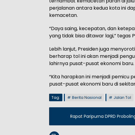
terhambat kemacetan parah di jalu
perjalanan antara kedua kota ini d
kemacetan.
“Daya saing, kecepatan, dan ketepa
yang tidak bisa ditawar lagi,” tegas 
Lebih lanjut, Presiden juga menyorot
berharap tol ini akan menjadi peng
lahirnya pusat-pusat ekonomi baru.
“Kita harapkan ini menjadi pemicu
pusat-pusat ekonomi baru di sekitar 
Tag:
Berita Nasional
Jalan Tol
Rapat Paripurna DPRD Proboli