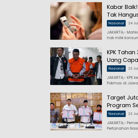
Kabar Baik!
Tak Hangu
Nasional
24 Ju
JAKARTA,- Mahk
hak milik konsu
KPK Tahan 
Uang Capai 
Nasional
23 Ju
JAKARTA,- KPK 
Pokmas di Jawa
Target Jut
Program Ser
Nasional
23 Ju
JAKARTA,- Peme
Pertanahan Nas