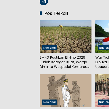
Pos Terkait
Nasional
Nasion
BMKG Pastikan El Nino 2026
War Tic
Sudah Kategori Kuat, Warga
Dibuka,
Diminta Waspadai Kemarau
Upacara
Panjang
Nasional
Nasion