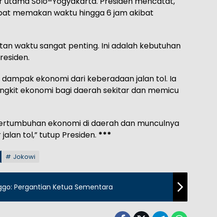
r utama Solo–Yogyakarta. Presiden mencatat,
apat memakan waktu hingga 6 jam akibat
tan waktu sangat penting. Ini adalah kebutuhan
Presiden.
i dampak ekonomi dari keberadaan jalan tol. Ia
ungkit ekonomi bagi daerah sekitar dan memicu
 pertumbuhan ekonomi di daerah dan munculnya
jalan tol,” tutup Presiden.
***
Jokowi
nggo: Pergantian Ketua Sementara