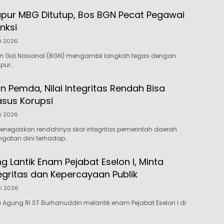
pur MBG Ditutup, Bos BGN Pecat Pegawai
nksi
li 2026
n Gizi Nasional (BGN) mengambil langkah tegas dengan
pur…
n Pemda, Nilai Integritas Rendah Bisa
asus Korupsi
li 2026
enegaskan rendahnya skor integritas pemerintah daerah
ngatan dini terhadap…
 Lantik Enam Pejabat Eselon I, Minta
egritas dan Kepercayaan Publik
li 2026
 Agung RI ST Burhanuddin melantik enam Pejabat Eselon I di