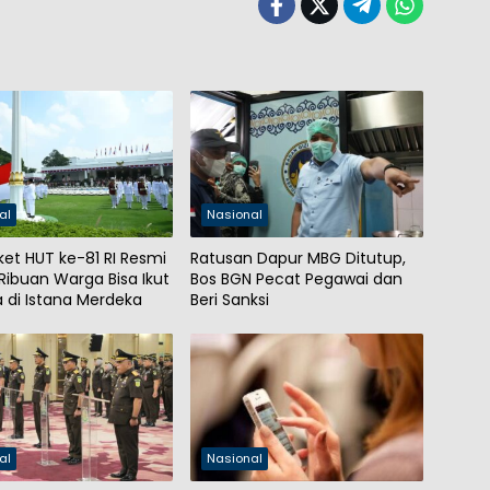
al
Nasional
ket HUT ke-81 RI Resmi
Ratusan Dapur MBG Ditutup,
 Ribuan Warga Bisa Ikut
Bos BGN Pecat Pegawai dan
 di Istana Merdeka
Beri Sanksi
al
Nasional