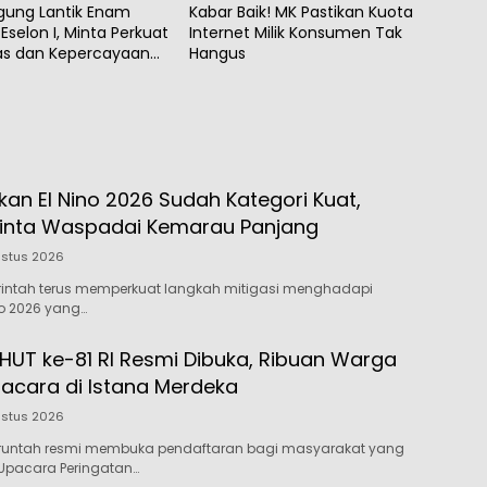
gung Lantik Enam
Kabar Baik! MK Pastikan Kuota
Eselon I, Minta Perkuat
Internet Milik Konsumen Tak
tas dan Kepercayaan
Hangus
kan El Nino 2026 Sudah Kategori Kuat,
inta Waspadai Kemarau Panjang
ustus 2026
rintah terus memperkuat langkah mitigasi menghadapi
o 2026 yang…
 HUT ke-81 RI Resmi Dibuka, Ribuan Warga
pacara di Istana Merdeka
ustus 2026
runtah resmi membuka pendaftaran bagi masyarakat yang
 Upacara Peringatan…