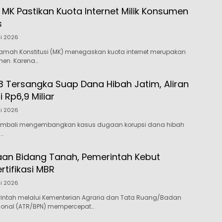
 MK Pastikan Kuota Internet Milik Konsumen
s
li 2026
amah Konstitusi (MK) menegaskan kuota internet merupakan
men. Karena…
3 Tersangka Suap Dana Hibah Jatim, Aliran
Rp6,9 Miliar
li 2026
kembali mengembangkan kasus dugaan korupsi dana hibah
…
aan Bidang Tanah, Pemerintah Kebut
tifikasi MBR
li 2026
rintah melalui Kementerian Agraria dan Tata Ruang/Badan
ional (ATR/BPN) mempercepat…