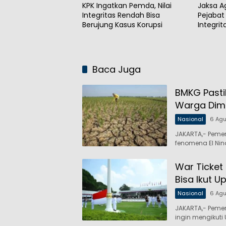
KPK Ingatkan Pemda, Nilai
Jaksa A
Integritas Rendah Bisa
Pejabat 
Berujung Kasus Korupsi
Integri
Publik
Baca Juga
BMKG Pasti
Warga Dim
Nasional
6 Ag
JAKARTA,- Peme
fenomena El Nin
War Ticket
Bisa Ikut U
Nasional
6 Ag
JAKARTA,- Peme
ingin mengikuti