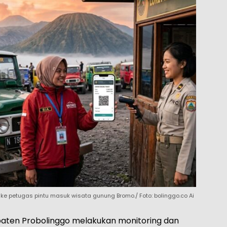
 ke petugas pintu masuk wisata gunung Bromo./ Foto: bolinggo.co Ai
aten Probolinggo melakukan monitoring dan