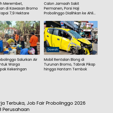
ih Merembet,
Calon Jamaah Sakit
an di Kawasan Bromo
Permanen, Porsi Haji
apai 7,9 Hektare
Probolinggo Dialihkan ke Ahli
Waris
h
Daerah
obolinggo Salurkan Air
Mobil Rentalan Blong di
untuk Warga
Turunan Bromo, Tabrak Pikap
pak Kekeringan
hingga Hantam Tembok
ja Terbuka, Job Fair Probolinggo 2026
8 Perusahaan