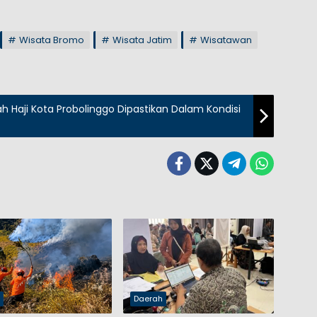
Wisata Bromo
Wisata Jatim
Wisatawan
h Haji Kota Probolinggo Dipastikan Dalam Kondisi
h
Daerah