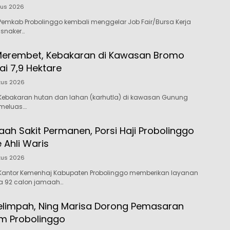
tus 2026
emkab Probolinggo kembali menggelar Job Fair/Bursa Kerja
isnaker…
Merembet, Kebakaran di Kawasan Bromo
i 7,9 Hektare
tus 2026
Kebakaran hutan dan lahan (karhutla) di kawasan Gunung
meluas….
ah Sakit Permanen, Porsi Haji Probolinggo
e Ahli Waris
tus 2026
Kantor Kemenhaj Kabupaten Probolinggo memberikan layanan
da 92 calon jamaah…
elimpah, Ning Marisa Dorong Pemasaran
m Probolinggo