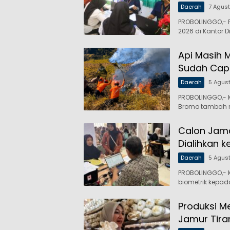
Daerah
7 Agus
PROBOLINGGO,- P
2026 di Kantor D
Api Masih 
Sudah Capa
Daerah
5 Agus
PROBOLINGGO,- 
Bromo tambah 
Calon Jama
Dialihkan k
Daerah
5 Agus
PROBOLINGGO,- 
biometrik kepa
Produksi M
Jamur Tira