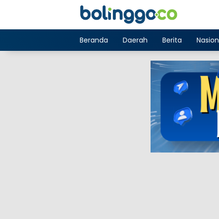
Langsung
ke
konten
Beranda
Daerah
Berita
Nasion