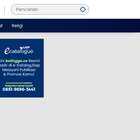
al
Religi