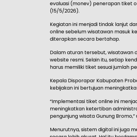
evaluasi (monev) penerapan tiket 
(15/5/2026).
Kegiatan ini menjadi tindak lanjut d
online sebelum wisatawan masuk ke 
diterapkan secara bertahap.
Dalam aturan tersebut, wisatawan d
website resmi. Selain itu, setiap k
harus memiliki tiket sesuai jumlah 
Kepala Disporapar Kabupaten Probo
kebijakan ini bertujuan meningkatka
“Implementasi tiket online ini menj
meningkatkan ketertiban administr
pengunjung wisata Gunung Bromo,” u
Menurutnya, sistem digital ini ju
secara lebih akurat. Hal itu berda