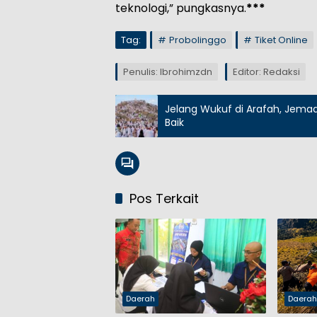
teknologi,” pungkasnya.
***
Tag:
Probolinggo
Tiket Online
Penulis: Ibrohimzdn
Editor: Redaksi
Jelang Wukuf di Arafah, Jemaa
Baik
Pos Terkait
Daerah
Daera