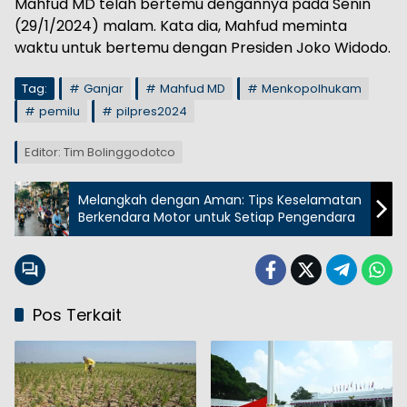
Mahfud MD telah bertemu dengannya pada Senin
(29/1/2024) malam. Kata dia, Mahfud meminta
waktu untuk bertemu dengan Presiden Joko Widodo.
Tag:
Ganjar
Mahfud MD
Menkopolhukam
pemilu
pilpres2024
Editor: Tim Bolinggodotco
Melangkah dengan Aman: Tips Keselamatan
Berkendara Motor untuk Setiap Pengendara
Pos Terkait