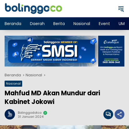
Langsung
ke
konten
Beranda
Daerah
Berita
Nasional
Event
UMK
Beranda
Nasional
Nasional
Mahfud MD Akan Mundur dari
Kabinet Jokowi
Bolinggodotco
31 Januari 2024