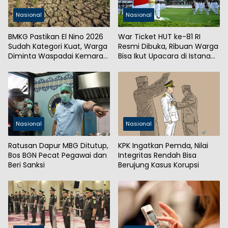
Nasional
Nasional
BMKG Pastikan El Nino 2026
War Ticket HUT ke-81 RI
Sudah Kategori Kuat, Warga
Resmi Dibuka, Ribuan Warga
Diminta Waspadai Kemarau
Bisa Ikut Upacara di Istana
Panjang
Merdeka
Nasional
Nasional
Ratusan Dapur MBG Ditutup,
KPK Ingatkan Pemda, Nilai
Bos BGN Pecat Pegawai dan
Integritas Rendah Bisa
Beri Sanksi
Berujung Kasus Korupsi