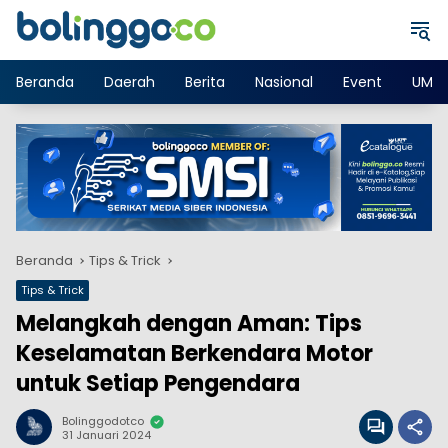
Langsung
ke
konten
Beranda
Daerah
Berita
Nasional
Event
UMK
Beranda
Tips & Trick
Tips & Trick
Melangkah dengan Aman: Tips
Keselamatan Berkendara Motor
untuk Setiap Pengendara
Bolinggodotco
31 Januari 2024