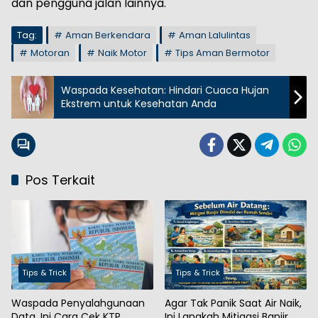
dan pengguna jalan lainnya.
Tag:
Aman Berkendara
Aman Lalulintas
Motoran
Naik Motor
Tips Aman Bermotor
Waspada Kesehatan: Hindari Cuaca Hujan
Ekstrem untuk Kesehatan Anda
Pos Terkait
Tips & Trick
Tips & Trick
Waspada Penyalahgunaan
Agar Tak Panik Saat Air Naik,
Data, Ini Cara Cek KTP
Ini Langkah Mitigasi Banjir