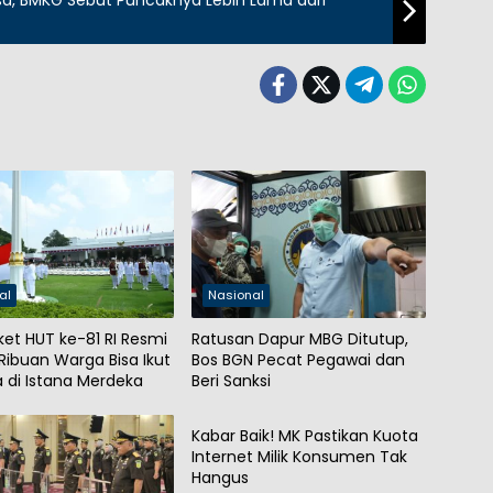
al
Nasional
ket HUT ke-81 RI Resmi
Ratusan Dapur MBG Ditutup,
 Ribuan Warga Bisa Ikut
Bos BGN Pecat Pegawai dan
 di Istana Merdeka
Beri Sanksi
Nasional
Kabar Baik! MK Pastikan Kuota
Internet Milik Konsumen Tak
Hangus