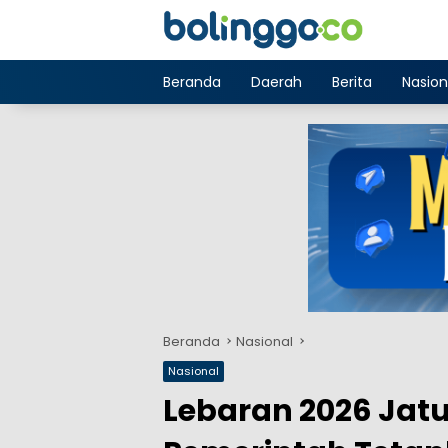
Langsung
ke
konten
Beranda
Daerah
Berita
Nasion
Beranda
Nasional
Nasional
Lebaran 2026 Jat