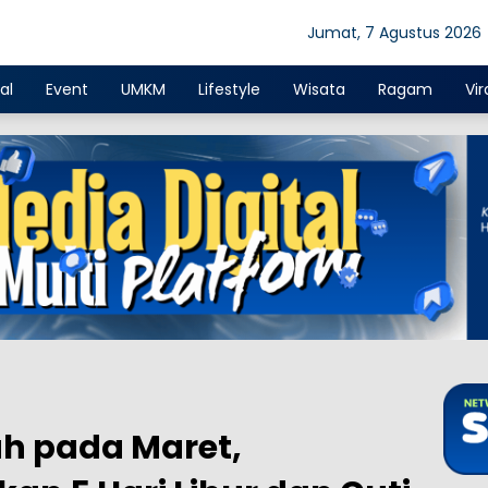
Jumat, 7 Agustus 2026
al
Event
UMKM
Lifestyle
Wisata
Ragam
Vir
uh pada Maret,