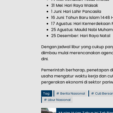
31 Mei: Hari Raya Waisak
1 Juni: Hari Lahir Pancasila
16 Juni: Tahun Baru Islam 1448 
17 Agustus: Hari Kemerdekaan R
25 Agustus: Maulid Nabi Muh
25 Desember: Hari Raya Natal
Dengan jadwal libur yang cukup pa
diimbau mulai merencanakan agenda
dini.
Pemerintah berharap, penetapan di
usaha mengatur waktu kerja dan cut
pergerakan ekonomi di sektor pari
Tag:
Berita Nasional
Cuti Bers
Libur Nasional
Musim Hujan Tahun Ini Tak Bia