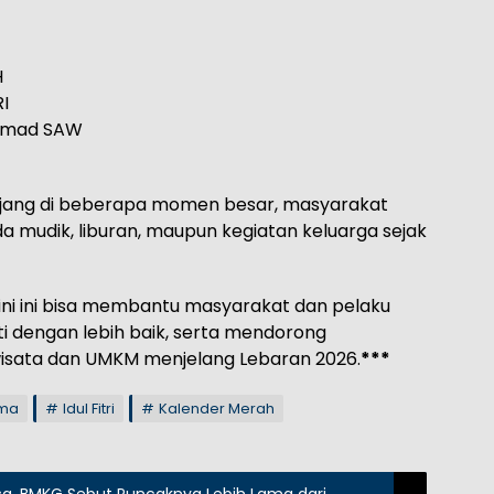
H
I
ammad SAW
njang di beberapa momen besar, masyarakat
 mudik, liburan, maupun kegiatan keluarga sejak
ni ini bisa membantu masyarakat dan pelaku
i dengan lebih baik, serta mendorong
wisata dan UMKM menjelang Lebaran 2026.
***
ama
Idul Fitri
Kalender Merah
sa, BMKG Sebut Puncaknya Lebih Lama dari