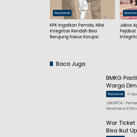
Nasional
Nasion
KPK Ingatkan Pemda, Nilai
Jaksa A
Integritas Rendah Bisa
Pejabat 
Berujung Kasus Korupsi
Integri
Publik
Baca Juga
BMKG Pasti
Warga Dim
Nasional
6 Ag
JAKARTA,- Peme
fenomena El Nin
War Ticket
Bisa Ikut U