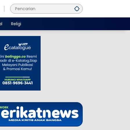
al
Religi