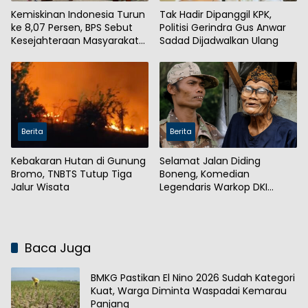
Kemiskinan Indonesia Turun
Tak Hadir Dipanggil KPK,
ke 8,07 Persen, BPS Sebut
Politisi Gerindra Gus Anwar
Kesejahteraan Masyarakat
Sadad Dijadwalkan Ulang
Meningkat
Berita
Berita
Kebakaran Hutan di Gunung
Selamat Jalan Diding
Bromo, TNBTS Tutup Tiga
Boneng, Komedian
Jalur Wisata
Legendaris Warkop DKI
Meninggal Dunia
Baca Juga
BMKG Pastikan El Nino 2026 Sudah Kategori
Kuat, Warga Diminta Waspadai Kemarau
Panjang