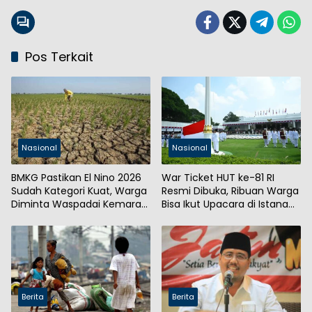
Pos Terkait
Nasional
Nasional
BMKG Pastikan El Nino 2026
War Ticket HUT ke-81 RI
Sudah Kategori Kuat, Warga
Resmi Dibuka, Ribuan Warga
Diminta Waspadai Kemarau
Bisa Ikut Upacara di Istana
Panjang
Merdeka
Berita
Berita