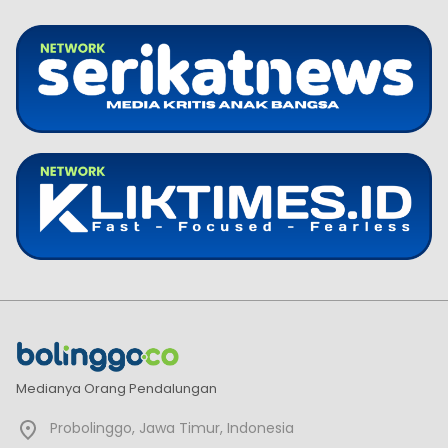
Medianya Orang Pendalungan
Probolinggo, Jawa Timur, Indonesia