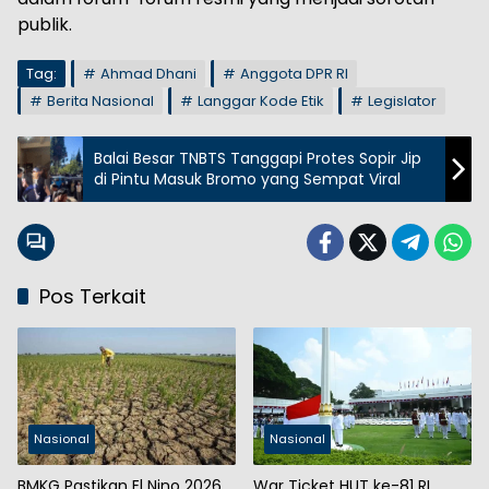
publik.
Tag:
Ahmad Dhani
Anggota DPR RI
Berita Nasional
Langgar Kode Etik
Legislator
Balai Besar TNBTS Tanggapi Protes Sopir Jip
di Pintu Masuk Bromo yang Sempat Viral
Pos Terkait
Nasional
Nasional
BMKG Pastikan El Nino 2026
War Ticket HUT ke-81 RI