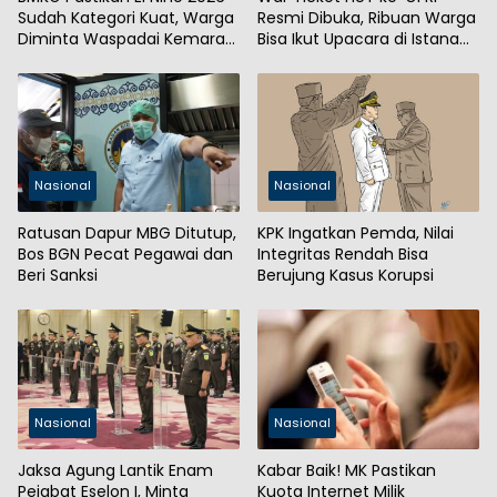
Sudah Kategori Kuat, Warga
Resmi Dibuka, Ribuan Warga
Diminta Waspadai Kemarau
Bisa Ikut Upacara di Istana
Panjang
Merdeka
Nasional
Nasional
Ratusan Dapur MBG Ditutup,
KPK Ingatkan Pemda, Nilai
Bos BGN Pecat Pegawai dan
Integritas Rendah Bisa
Beri Sanksi
Berujung Kasus Korupsi
Nasional
Nasional
Jaksa Agung Lantik Enam
Kabar Baik! MK Pastikan
Pejabat Eselon I, Minta
Kuota Internet Milik