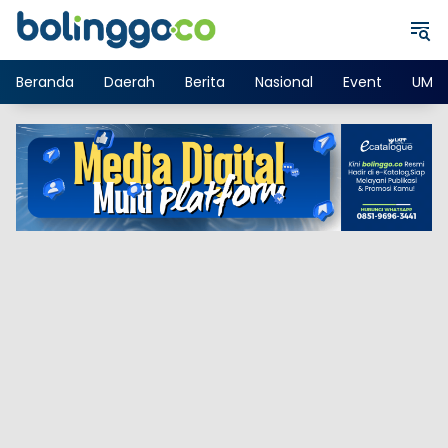
Langsung
ke
konten
Beranda
Daerah
Berita
Nasional
Event
UMK