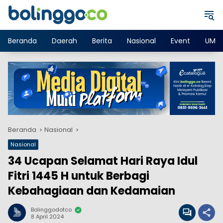
Langsung
ke
konten
Beranda
Daerah
Berita
Nasional
Event
UMK
Beranda
Nasional
Nasional
34 Ucapan Selamat Hari Raya Idul
Fitri 1445 H untuk Berbagi
Kebahagiaan dan Kedamaian
Bolinggodotco
8 April 2024