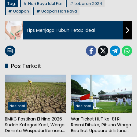
Tag:
Hari Raya Idul Fitri
Lebaran 2024
Ucapan
Ucapan Hari Raya
Tips Menjaga Tubuh Tetap Ideal
Pos Terkait
Nasional
Nasional
BMKG Pastikan El Nino 2026
War Ticket HUT ke-81 RI
Sudah Kategori Kuat, Warga
Resmi Dibuka, Ribuan Warga
Diminta Waspadai Kemarau
Bisa Ikut Upacara di Istana
Panjang
Merdeka