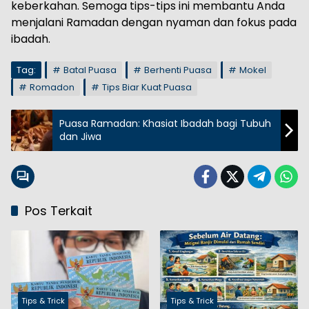
keberkahan. Semoga tips-tips ini membantu Anda
menjalani Ramadan dengan nyaman dan fokus pada
ibadah.
Tag:
Batal Puasa
Berhenti Puasa
Mokel
Romadon
Tips Biar Kuat Puasa
Puasa Ramadan: Khasiat Ibadah bagi Tubuh
dan Jiwa
Pos Terkait
Tips & Trick
Tips & Trick