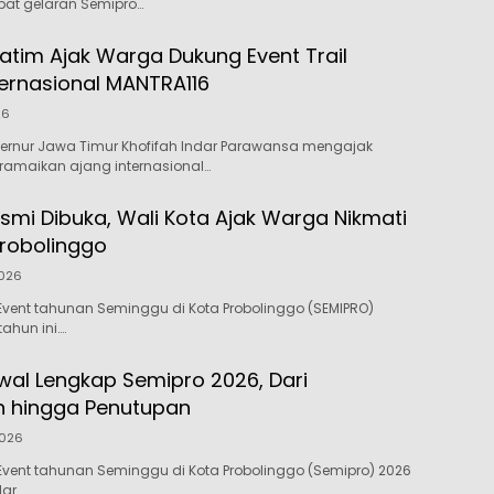
pat gelaran Semipro…
atim Ajak Warga Dukung Event Trail
ternasional MANTRA116
26
ernur Jawa Timur Khofifah Indar Parawansa mengajak
amaikan ajang internasional…
smi Dibuka, Wali Kota Ajak Warga Nikmati
Probolinggo
2026
vent tahunan Seminggu di Kota Probolinggo (SEMIPRO)
tahun ini….
wal Lengkap Semipro 2026, Dari
 hingga Penutupan
2026
vent tahunan Seminggu di Kota Probolinggo (Semipro) 2026
lar…