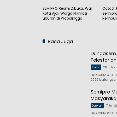
Penggerak UMKM
SEMIPRO Resmi Dibuka, Wali
Catat! 
Kota Ajak Warga Nikmati
Semipro
Liburan di Probolinggo
Pembuk
Penutu
Baca Juga
Dungasem C
Pelestaria
Event
26 Juli 2
PROBOLINGGO,- 
2026 berlangsu
Semipro Me
Masyaraka
Daerah
7 Juli 
PROBOLINGGO,- 