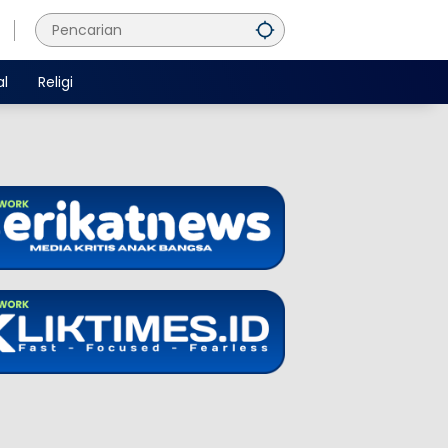
al
Religi