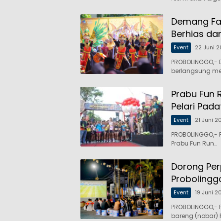
Demang Fa
Berhias da
Event
22 Juni 
PROBOLINGGO,- 
berlangsung me
Prabu Fun 
Pelari Pada
Event
21 Juni 2
PROBOLINGGO,- 
Prabu Fun Run…
Dorong Pe
Probolinggo
Event
19 Juni 2
PROBOLINGGO,- 
bareng (nobar) P