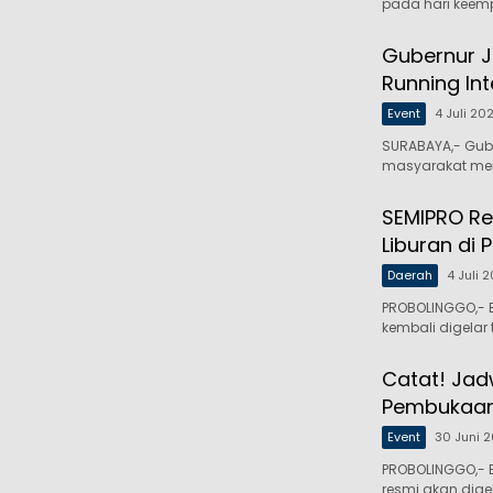
pada hari keem
Gubernur J
Running In
Event
4 Juli 20
SURABAYA,- Gub
masyarakat mer
SEMIPRO Re
Liburan di 
Daerah
4 Juli 
PROBOLINGGO,- E
kembali digelar 
Catat! Jad
Pembukaan
Event
30 Juni 
PROBOLINGGO,- E
resmi akan dige