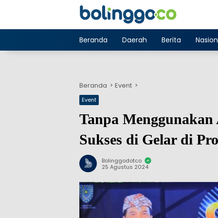
Langsung
ke
konten
Beranda
Daerah
Berita
Nasion
Beranda
Event
Event
Tanpa Menggunakan 
Sukses di Gelar di Pr
Bolinggodotco
25 Agustus 2024