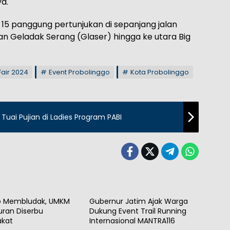
a.
r 15 panggung pertunjukan di sepanjang jalan
n Geladak Serang (Glaser) hingga ke utara Big
Fair 2024
Event Probolinggo
Kota Probolinggo
Tuai Pujian di Ladies Program PABI
h
Event
o Membludak, UMKM
Gubernur Jatim Ajak Warga
uran Diserbu
Dukung Event Trail Running
akat
Internasional MANTRA116
Event