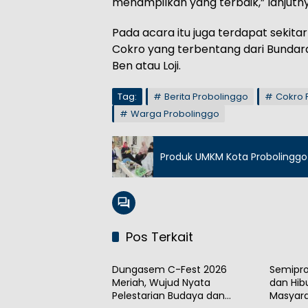
menampilkan yang terbaik,” lanjutny
Pada acara itu juga terdapat sekita
Cokro yang terbentang dari Bundara
Ben atau Loji.
Tag:
Berita Probolinggo
Cokro 
Warga Probolinggo
Produk UMKM Kota Probolinggo 
Pos Terkait
Event
Daera
Dungasem C-Fest 2026
Semipr
Meriah, Wujud Nyata
dan Hib
Pelestarian Budaya dan
Masyar
Daerah
Event