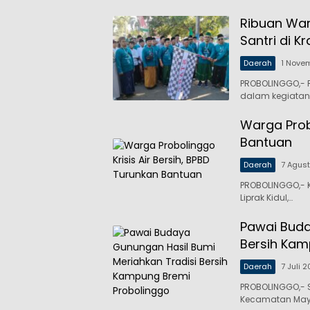
Ribuan War
Santri di 
Daerah
1 Nove
PROBOLINGGO,- 
dalam kegiatan 
Warga Probo
Bantuan
Daerah
7 Agus
PROBOLINGGO,- K
Liprak Kidul,…
Pawai Buda
Bersih Kam
Daerah
7 Juli 
PROBOLINGGO,- 
Kecamatan Maya