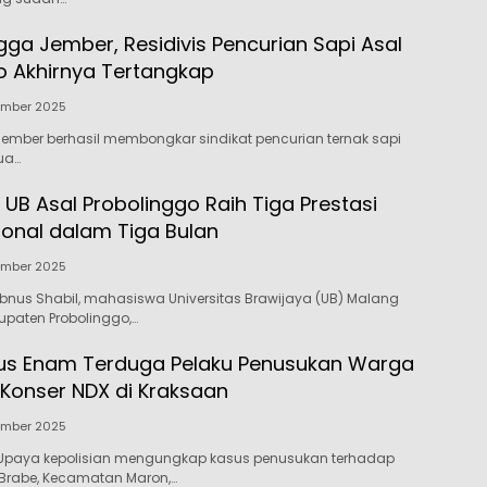
gga Jember, Residivis Pencurian Sapi Asal
o Akhirnya Tertangkap
ember 2025
 Jember berhasil membongkar sindikat pencurian ternak sapi
Dua…
UB Asal Probolinggo Raih Tiga Prestasi
ional dalam Tiga Bulan
ember 2025
bnus Shabil, mahasiswa Universitas Brawijaya (UB) Malang
paten Probolinggo,…
gkus Enam Terduga Pelaku Penusukan Warga
 Konser NDX di Kraksaan
ember 2025
Upaya kepolisian mengungkap kasus penusukan terhadap
Brabe, Kecamatan Maron,…