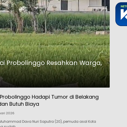
inci Probolinggo Resahkan Warga,
Probolinggo Hadapi Tumor di Belakang
an Butuh Biaya
uari 2026
Muhammad Dava Nuri Saputra (20), pemuda asal Kota
ang sudah…