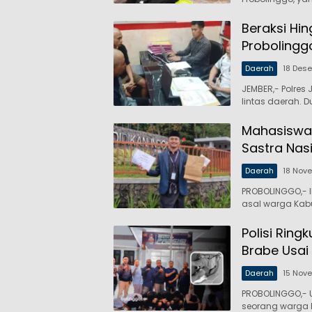
Beraksi Hin
Probolingg
Daerah
18 Des
JEMBER,- Polres
lintas daerah. 
Mahasiswa 
Sastra Nas
Daerah
18 Nov
PROBOLINGGO,- I
asal warga Kabu
Polisi Rin
Brabe Usai
Daerah
15 Nov
PROBOLINGGO,- 
seorang warga 