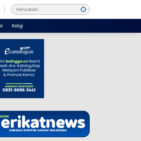
al
Religi