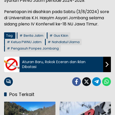
Syuriah PWNU Jatim periode 2024-2029.
Penetapan ini disahkan pada Sabtu (3/8/2024) sore
di Universitas K.H. Hasyim Asyari Jombang selama
sidang pleno IV Konferwil ke-18 NU Jawa Timur.
Tag:
Berita Jatim
Gus Kikin
Ketua PWNU Jatim
Nahdlatul Ulama
Pengasuh Ponpes Jombang
Aturan Baru, Rokok Eceran dan Iklan
Dibatasi
Pos Terkait