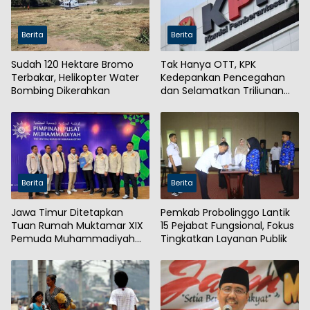
Berita
Berita
Sudah 120 Hektare Bromo
Tak Hanya OTT, KPK
Terbakar, Helikopter Water
Kedepankan Pencegahan
Bombing Dikerahkan
dan Selamatkan Triliunan
Rupiah
Berita
Berita
Jawa Timur Ditetapkan
Pemkab Probolinggo Lantik
Tuan Rumah Muktamar XIX
15 Pejabat Fungsional, Fokus
Pemuda Muhammadiyah
Tingkatkan Layanan Publik
2027