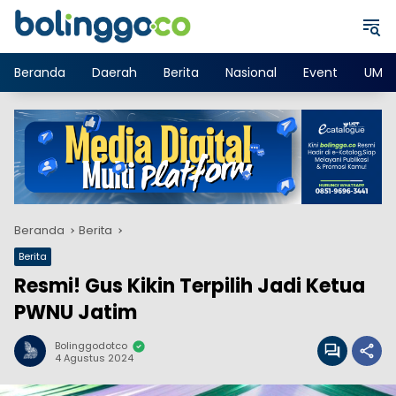
Langsung
ke
konten
Beranda
Daerah
Berita
Nasional
Event
UMK
Beranda
Berita
Berita
Resmi! Gus Kikin Terpilih Jadi Ketua
PWNU Jatim
Bolinggodotco
4 Agustus 2024