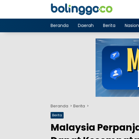
Langsung
ke
konten
Beranda
Daerah
Berita
Nasion
Beranda
Berita
Berita
Malaysia Perpanja