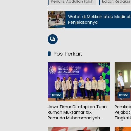
Penulis: Abdullah Fakih
Editor: Redaksi
Wafat di Mekkah atau Madinah
Penjelasannya
Pos Terkait
Berita
Berita
Jawa Timur Ditetapkan Tuan
Pemkab 
Rumah Muktamar XIX
Pejabat
Pemuda Muhammadiyah
Tingkat
2027