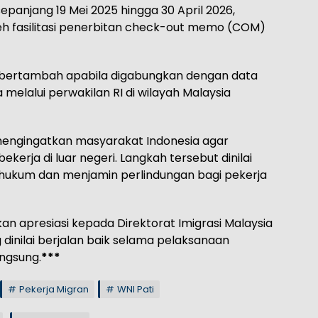
panjang 19 Mei 2025 hingga 30 April 2026,
h fasilitasi penerbitan check-out memo (COM)
n bertambah apabila digabungkan dengan data
elalui perwakilan RI di wilayah Malaysia
us mengingatkan masyarakat Indonesia agar
ekerja di luar negeri. Langkah tersebut dinilai
hukum dan menjamin perlindungan bagi pekerja
n apresiasi kepada Direktorat Imigrasi Malaysia
 dinilai berjalan baik selama pelaksanaan
angsung.
***
Pekerja Migran
WNI Pati