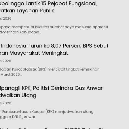
olinggo Lantik 15 Pejabat Fungsional,
katkan Layanan Publik
us 2026
Upaya memperkuat kualitas sumber daya manusia aparatur
 Pemerintah Kabupaten…
 Indonesia Turun ke 8,07 Persen, BPS Sebut
aan Masyarakat Meningkat
us 2026
adan Pusat Statistik (BPS) mencatat tingkat kemiskinan
 Maret 2026…
ipanggil KPK, Politisi Gerindra Gus Anwar
dwalkan Ulang
us 2026
si Pemberantasan Korupsi (KPK) menjadwalkan ulang
ggota DPR RI, Anwar…