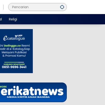
al
Religi