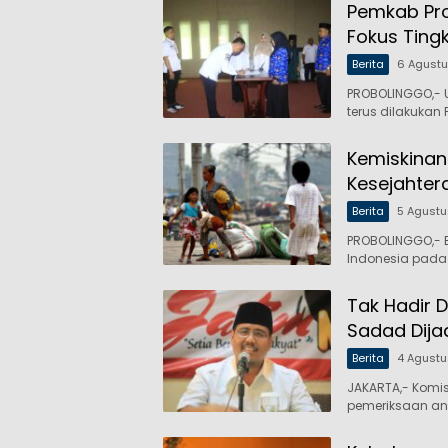
Pemkab Prob
Fokus Ting
Berita
6 Agust
PROBOLINGGO,- 
terus dilakukan
Kemiskinan
Kesejahter
Berita
5 Agust
PROBOLINGGO,- B
Indonesia pada
Tak Hadir D
Sadad Dija
Berita
4 Agust
JAKARTA,- Komi
pemeriksaan an