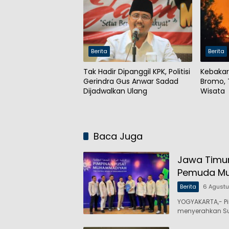
Berita
Berita
Tak Hadir Dipanggil KPK, Politisi
Kebakar
Gerindra Gus Anwar Sadad
Bromo, 
Dijadwalkan Ulang
Wisata
Baca Juga
Jawa Timur
Pemuda M
Berita
6 Agust
YOGYAKARTA,- P
menyerahkan Su