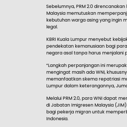
Sebelumnya, PRM 2.0 direncanakan 
Malaysia memutuskan memperpanjan
kebutuhan warga asing yang ingin m
legal.
KBRI Kuala Lumpur menyebut kebijak
pendekatan kemanusiaan bagi para 
negara asal tanpa harus menjalani 
“Langkah perpanjangan ini merupakan
mengingat masih ada WNI, khususn
memanfaatkan skema repatriasi mand
Lumpur dalam keterangannya, Juma
Melalui PRM 2.0, para WNI dapat me
di Jabatan Imigresen Malaysia (JIM
bagi pekerja migran untuk memperb
Indonesia.