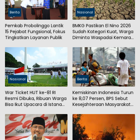
Berita
Nasional
Pemkab Probolinggo Lantik
BMKG Pastikan El Nino 2026
15 Pejabat Fungsional, Fokus
Sudah Kategori Kuat, Warga
Tingkatkan Layanan Publik
Diminta Waspadai Kemarau
Panjang
Nasional
Berita
War Ticket HUT ke-81 RI
Kemiskinan Indonesia Turun
Resmi Dibuka, Ribuan Warga
ke 8,07 Persen, BPS Sebut
Bisa Ikut Upacara di Istana
Kesejahteraan Masyarakat
Merdeka
Meningkat