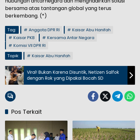
hubungan antarnegara dan menghadirkan solusi
bersama atas tantangan global yang terus
berkembang. (*)
Tag:
Anggota DPR RI
Kaisar Abu Hanifah
Kaisar PKB
Kersama Antar Negara
Komisi VII DPR RI
Topik:
Kaisar Abu Hanifah
Viral! Bukan Karena Disuntik, Netizen Salfok
dengan Rok yang Dipakai Bocah SD
Pos Terkait