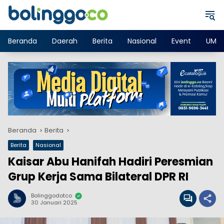
Langsung
ke
konten
Beranda
Daerah
Berita
Nasional
Event
UMK
Beranda
Berita
Berita
Nasional
Kaisar Abu Hanifah Hadiri Peresmian
Grup Kerja Sama Bilateral DPR RI
Bolinggodotco
30 Januari 2025