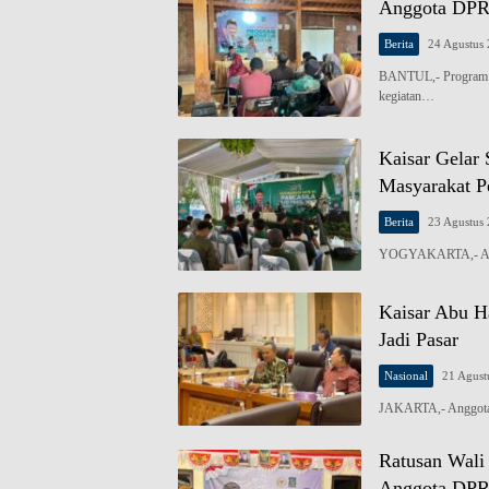
Anggota DPR 
Berita
24 Agustus
BANTUL,- Program Ind
kegiatan…
Kaisar Gelar 
Masyarakat P
Berita
23 Agustus
YOGYAKARTA,- Angg
Kaisar Abu H
Jadi Pasar
Nasional
21 Agust
JAKARTA,- Anggota 
Ratusan Wali
Anggota DPR 