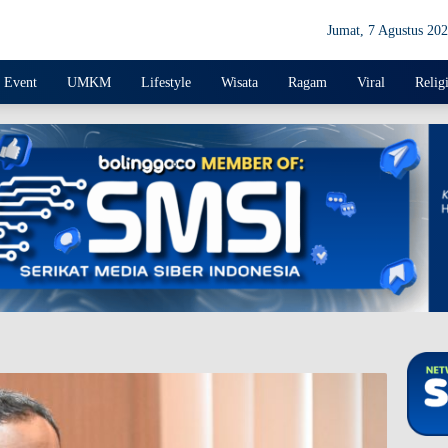
Jumat, 7 Agustus 20
Event
UMKM
Lifestyle
Wisata
Ragam
Viral
Relig