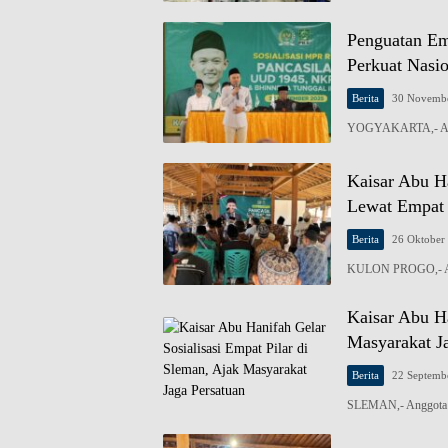
Penguatan Em
Perkuat Nasi
Berita
30 Novemb
YOGYAKARTA,- Anggo
Kaisar Abu H
Lewat Empat 
Berita
26 Oktober
KULON PROGO,- Ang
Kaisar Abu Ha
Masyarakat J
Berita
22 Septemb
SLEMAN,- Anggota D