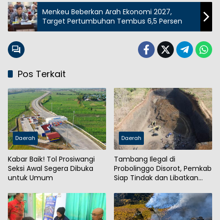
Menkeu Beberkan Arah Ekonomi 2027,
Target Pertumbuhan Tembus 6,5 Persen
Pos Terkait
Daerah
Daerah
Kabar Baik! Tol Prosiwangi
Tambang Ilegal di
Seksi Awal Segera Dibuka
Probolinggo Disorot, Pemkab
untuk Umum
Siap Tindak dan Libatkan
Aparat