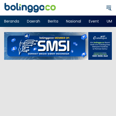
Langsung
ke
konten
Beranda
Daerah
Berita
Nasional
Event
UMK