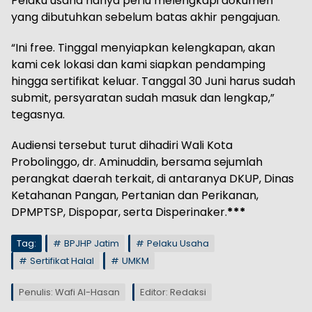
Pelaku usaha hanya perlu melengkapi dokumen
yang dibutuhkan sebelum batas akhir pengajuan.
“Ini free. Tinggal menyiapkan kelengkapan, akan
kami cek lokasi dan kami siapkan pendamping
hingga sertifikat keluar. Tanggal 30 Juni harus sudah
submit, persyaratan sudah masuk dan lengkap,”
tegasnya.
Audiensi tersebut turut dihadiri Wali Kota
Probolinggo, dr. Aminuddin, bersama sejumlah
perangkat daerah terkait, di antaranya DKUP, Dinas
Ketahanan Pangan, Pertanian dan Perikanan,
DPMPTSP, Dispopar, serta Disperinaker.
***
Tag:
BPJHP Jatim
Pelaku Usaha
Sertifikat Halal
UMKM
Penulis: Wafi Al-Hasan
Editor: Redaksi