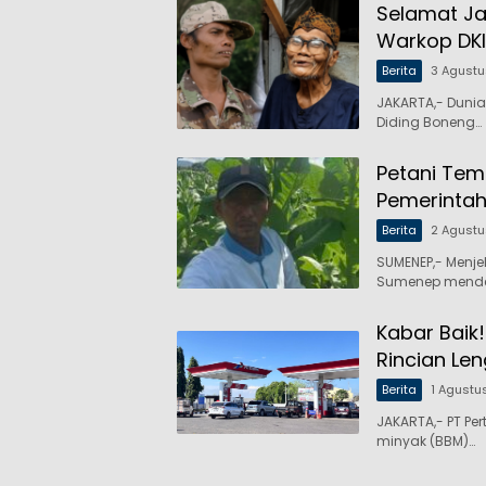
Selamat Ja
Warkop DKI
Berita
3 Agust
JAKARTA,- Dunia
Diding Boneng…
Petani Tem
Pemerintah
Berita
2 Agust
SUMENEP,- Menj
Sumenep mende
Kabar Baik
Rincian Le
Berita
1 Agustu
JAKARTA,- PT P
minyak (BBM)…