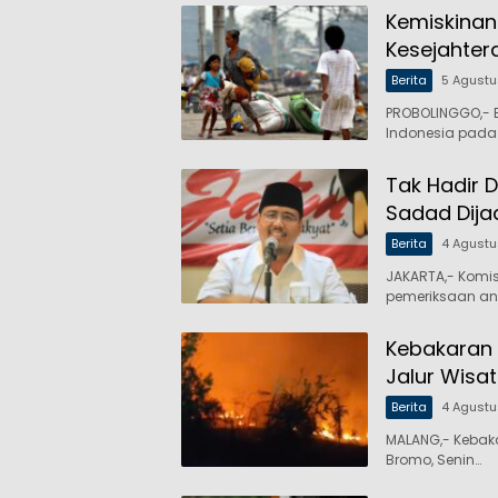
Kemiskinan
Kesejahter
Berita
5 Agust
PROBOLINGGO,- B
Indonesia pada
Tak Hadir D
Sadad Dija
Berita
4 Agust
JAKARTA,- Komi
pemeriksaan an
Kebakaran 
Jalur Wisa
Berita
4 Agust
MALANG,- Kebak
Bromo, Senin…