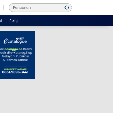
al
Religi