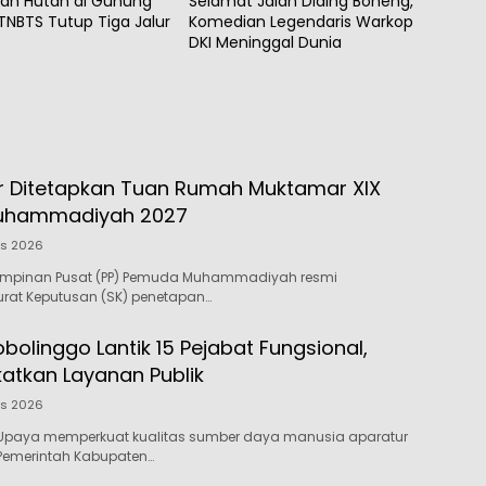
an Hutan di Gunung
Selamat Jalan Diding Boneng,
TNBTS Tutup Tiga Jalur
Komedian Legendaris Warkop
DKI Meninggal Dunia
 Ditetapkan Tuan Rumah Muktamar XIX
uhammadiyah 2027
us 2026
impinan Pusat (PP) Pemuda Muhammadiyah resmi
rat Keputusan (SK) penetapan…
olinggo Lantik 15 Pejabat Fungsional,
katkan Layanan Publik
us 2026
Upaya memperkuat kualitas sumber daya manusia aparatur
 Pemerintah Kabupaten…