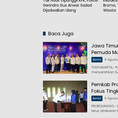
Tak Hadir Dipanggil KPK, Politisi
Kebakar
Gerindra Gus Anwar Sadad
Bromo, 
Dijadwalkan Ulang
Wisata
Baca Juga
Jawa Timur
Pemuda M
Berita
6 Agust
YOGYAKARTA,- P
menyerahkan Su
Pemkab Prob
Fokus Ting
Berita
6 Agust
PROBOLINGGO,- 
terus dilakukan