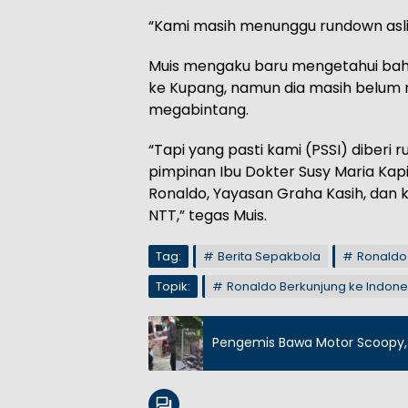
“Kami masih menunggu rundown asli d
Muis mengaku baru mengetahui bah
ke Kupang, namun dia masih belum 
megabintang.
“Tapi yang pasti kami (PSSI) diberi
pimpinan Ibu Dokter Susy Maria Kap
Ronaldo, Yayasan Graha Kasih, dan
NTT,” tegas Muis.
Tag:
Berita Sepakbola
Ronaldo
Topik:
Ronaldo Berkunjung ke Indone
Pengemis Bawa Motor Scoopy,