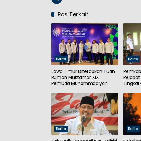
Pos Terkait
Berita
Berita
Jawa Timur Ditetapkan Tuan
Pemkab 
Rumah Muktamar XIX
Pejabat
Pemuda Muhammadiyah
Tingkat
2027
Berita
Berita