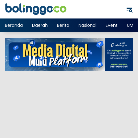
Langsung
ke
konten
Beranda
Daerah
Berita
Nasional
Event
UMK