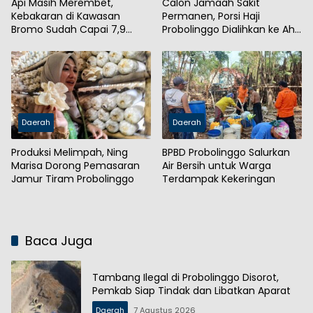
Api Masih Merembet,
Calon Jamaah Sakit
Kebakaran di Kawasan
Permanen, Porsi Haji
Bromo Sudah Capai 7,9
Probolinggo Dialihkan ke Ahli
Hektare
Waris
Daerah
Daerah
Produksi Melimpah, Ning
BPBD Probolinggo Salurkan
Marisa Dorong Pemasaran
Air Bersih untuk Warga
Jamur Tiram Probolinggo
Terdampak Kekeringan
Baca Juga
Tambang Ilegal di Probolinggo Disorot,
Pemkab Siap Tindak dan Libatkan Aparat
Daerah
7 Agustus 2026