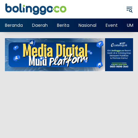
Langsung
ke
konten
Beranda
Daerah
Berita
Nasional
Event
UMK