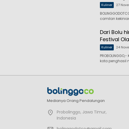
Kuliner
27 Nov
BOLINGGODOTCO
camilan kekinian
Dari Bolu h
Festival O
Kuliner
24 Nov
PROBOLINGGO,- 
kota penghasil 
Medianya Orang Pendalungan
Probolinggo, Jawa Timur,
Indonesia
bolinggodotco@gmail.com