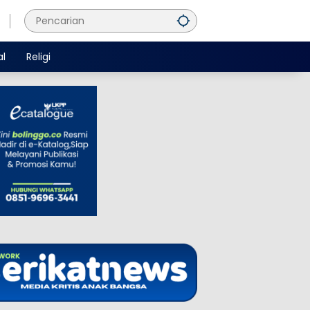
al
Religi