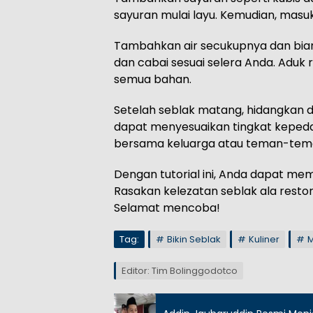
sayuran mulai layu. Kemudian, mas
Tambahkan air secukupnya dan biar
dan cabai sesuai selera Anda. Adu
semua bahan.
Setelah seblak matang, hidangkan d
dapat menyesuaikan tingkat kepedas
bersama keluarga atau teman-tem
Dengan tutorial ini, Anda dapat me
Rasakan kelezatan seblak ala resto
Selamat mencoba!
Tag:
Bikin Seblak
Kuliner
M
Editor: Tim Bolinggodotco