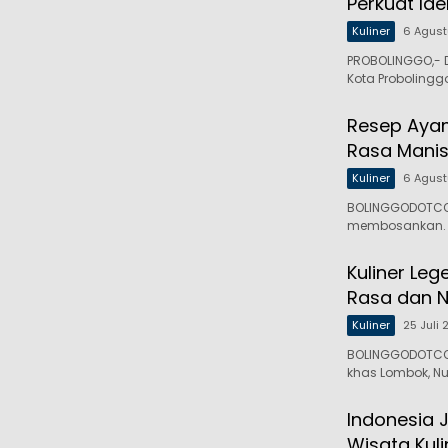
Perkuat Ide
Kuliner
6 Agus
PROBOLINGGO,- D
Kota Probolingg
Resep Ayam
Rasa Manis
Kuliner
6 Agus
BOLINGGODOTCO,
membosankan. 
Kuliner Le
Rasa dan Nu
Kuliner
25 Juli
BOLINGGODOTCO,
khas Lombok, N
Indonesia 
Wisata Kuli