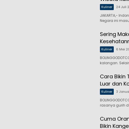
Kuliner
24 Juli
JAKARTA,- Indone
Negara ini mas
Sering Mak
Kesehatan
Kuliner
6 Mei 2
BOLINGGODOTCO,
kalangan. Selai
Cara Bikin 
Luar dan K
Kuliner
3 Janua
BOLINGGODOTCO,
rasanya gurih 
Cuma Orang
Bikin Kang