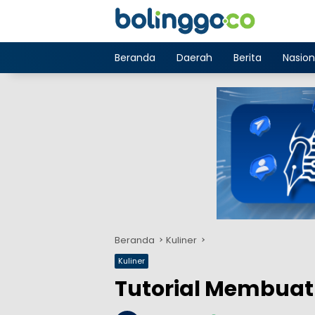
Langsung
ke
konten
Beranda
Daerah
Berita
Nasion
Beranda
Kuliner
Kuliner
Tutorial Membuat 