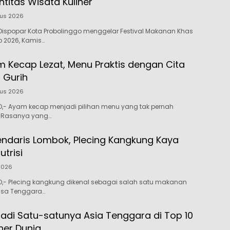
ntitas Wisata Kuliner
tus 2026
ispopar Kota Probolinggo menggelar Festival Makanan Khas
o 2026, Kamis…
 Kecap Lezat, Menu Praktis dengan Cita
 Gurih
tus 2026
- Ayam kecap menjadi pilihan menu yang tak pernah
Rasanya yang…
gendaris Lombok, Plecing Kangkung Kaya
trisi
 2026
- Plecing kangkung dikenal sebagai salah satu makanan
usa Tenggara…
Jadi Satu-satunya Asia Tenggara di Top 10
ner Dunia