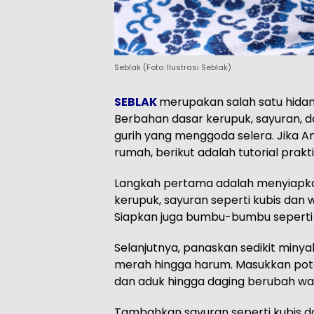
Seblak (Foto: Ilustrasi Seblak)
SEBLAK
merupakan salah satu hidan
Berbahan dasar kerupuk, sayuran, da
gurih yang menggoda selera. Jika A
rumah, berikut adalah tutorial prakt
Langkah pertama adalah menyiapka
kerupuk, sayuran seperti kubis dan w
Siapkan juga bumbu-bumbu seperti 
Selanjutnya, panaskan sedikit miny
merah hingga harum. Masukkan poto
dan aduk hingga daging berubah wa
Tambahkan sayuran seperti kubis da