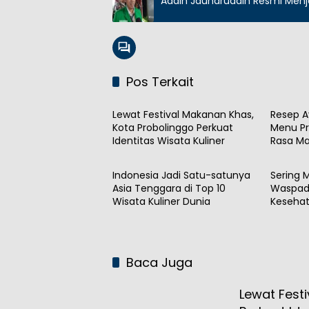
Addin Jauharuddin Resmi Men
Pos Terkait
Kuliner
Kuliner
Lewat Festival Makanan Khas,
Resep A
Kota Probolinggo Perkuat
Menu Pr
Identitas Wisata Kuliner
Rasa Ma
Kuliner
Kuliner
Indonesia Jadi Satu-satunya
Sering 
Asia Tenggara di Top 10
Waspada
Wisata Kuliner Dunia
Keseha
Baca Juga
Lewat Fest