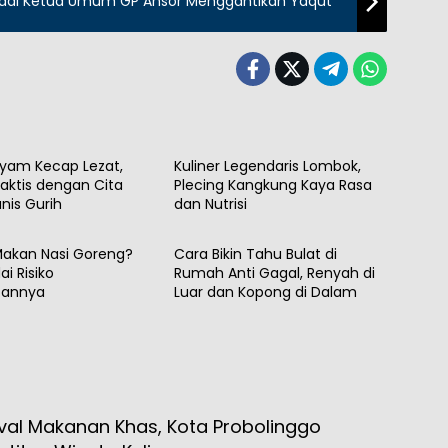
jadi Ketua Umum GP Ansor Menggantikan Yaqut
Kuliner
yam Kecap Lezat,
Kuliner Legendaris Lombok,
aktis dengan Cita
Plecing Kangkung Kaya Rasa
nis Gurih
dan Nutrisi
Kuliner
Makan Nasi Goreng?
Cara Bikin Tahu Bulat di
i Risiko
Rumah Anti Gagal, Renyah di
tannya
Luar dan Kopong di Dalam
ival Makanan Khas, Kota Probolinggo