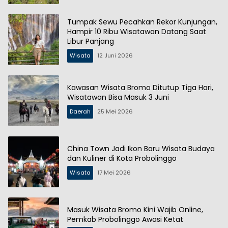
Tumpak Sewu Pecahkan Rekor Kunjungan,
Hampir 10 Ribu Wisatawan Datang Saat
Libur Panjang
Wisata
12 Juni 2026
Kawasan Wisata Bromo Ditutup Tiga Hari,
Wisatawan Bisa Masuk 3 Juni
Daerah
25 Mei 2026
China Town Jadi Ikon Baru Wisata Budaya
dan Kuliner di Kota Probolinggo
Wisata
17 Mei 2026
Masuk Wisata Bromo Kini Wajib Online,
Pemkab Probolinggo Awasi Ketat