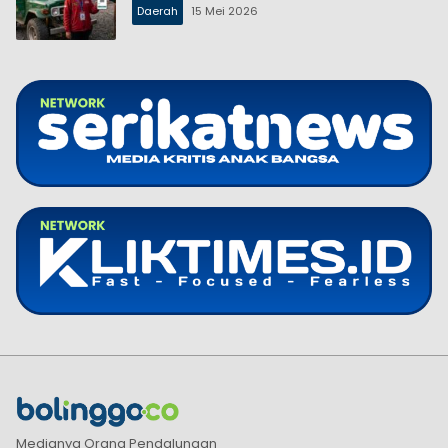
Daerah
15 Mei 2026
Medianya Orang Pendalungan