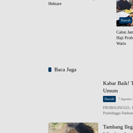
Hektare
Daerah
Calon Jam
Haji Prob
Waris
Baca Juga
Kabar Baik! 
Umum
Daerah
7 Agustus
PROBOLINGGO,- Keme
Probolinggo-Situbo
Tambang Ileg