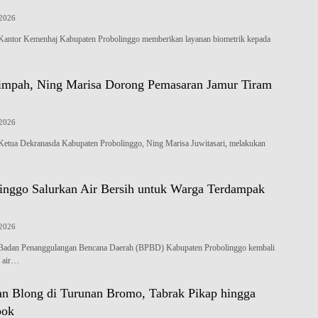
 2026
or Kemenhaj Kabupaten Probolinggo memberikan layanan biometrik kepada
impah, Ning Marisa Dorong Pemasaran Jamur Tiram
 2026
a Dekranasda Kabupaten Probolinggo, Ning Marisa Juwitasari, melakukan
nggo Salurkan Air Bersih untuk Warga Terdampak
 2026
an Penanggulangan Bencana Daerah (BPBD) Kabupaten Probolinggo kembali
n air…
an Blong di Turunan Bromo, Tabrak Pikap hingga
bok