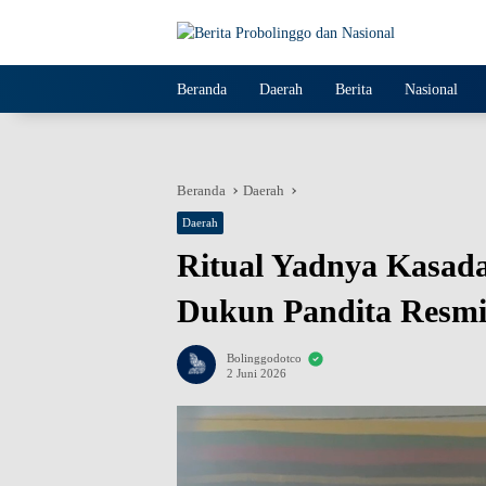
Langsung
ke
konten
Beranda
Daerah
Berita
Nasional
Beranda
Daerah
Daerah
Ritual Yadnya Kasada
Dukun Pandita Resm
Bolinggodotco
2 Juni 2026