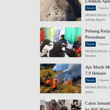
Libatkan Apa
Daerah
7 Agustus
PROBOLINGGO,- Pemk
tambang ilegal di…
Peluang Kerja
Perusahaan
Daerah
7 Agustus
PROBOLINGGO,- Pemk
Disnaker…
Api Masih Me
7,9 Hektare
Daerah
5 Agustus
PROBOLINGGO,- Keba
meluas….
Calon Jamaah
ke Ahli Waris