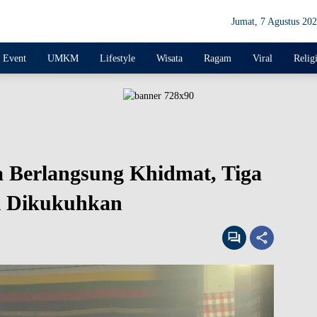
Jumat, 7 Agustus 20
Event
UMKM
Lifestyle
Wisata
Ragam
Viral
Relig
 Berlangsung Khidmat, Tiga
i Dikukuhkan