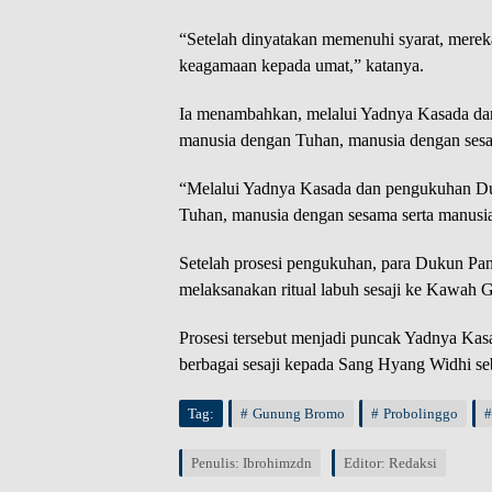
“Setelah dinyatakan memenuhi syarat, mere
keagamaan kepada umat,” katanya.
Ia menambahkan, melalui Yadnya Kasada da
manusia dengan Tuhan, manusia dengan sesam
“Melalui Yadnya Kasada dan pengukuhan Du
Tuhan, manusia dengan sesama serta manusia
Setelah prosesi pengukuhan, para Dukun Pa
melaksanakan ritual labuh sesaji ke Kawah
Prosesi tersebut menjadi puncak Yadnya Kas
berbagai sesaji kepada Sang Hyang Widhi seb
Tag:
Gunung Bromo
Probolinggo
Penulis: Ibrohimzdn
Editor: Redaksi