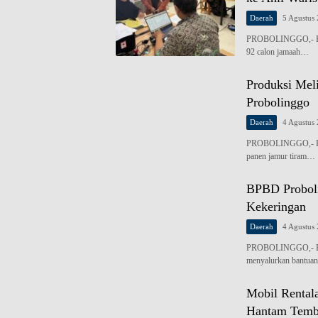
Daerah
5 Agustus
PROBOLINGGO,- Kant
92 calon jamaah…
Produksi Mel
Probolinggo
Daerah
4 Agustus
PROBOLINGGO,- Ketu
panen jamur tiram…
BPBD Proboli
Kekeringan
Daerah
4 Agustus
PROBOLINGGO,- Bad
menyalurkan bantua
Mobil Rental
Hantam Tem