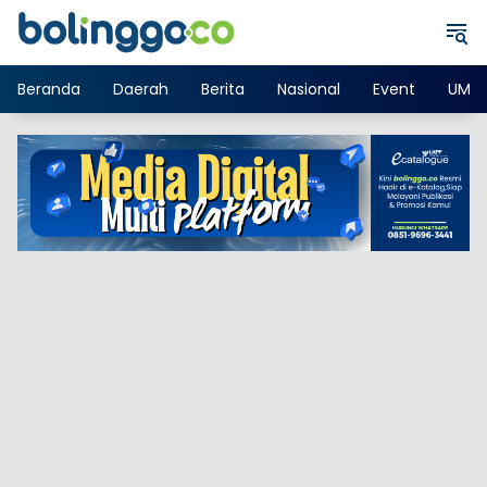
Langsung
ke
konten
Beranda
Daerah
Berita
Nasional
Event
UMK