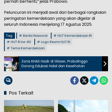
pernah berhenti,” jelas Prabowo.
Peluncuran ini menjadi awal dari berbagai rangkaian
peringatan kemerdekaan yang akan digelar di
seluruh Indonesia menjelang 17 Agustus 2025.
Tag:
Berita Nasional
HUT Kemerdekaan RI
HUT RI ke-80
Logo Resmi HUT RI
Tema Kemerdekaan
Zona KHAS Hadir di Glaser, Probolinggo
Dorong Edukasi Halal dan Kesehatan
Pos Terkait