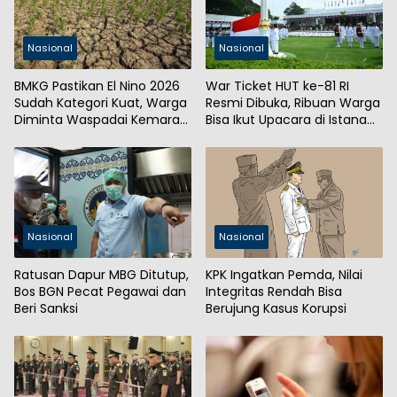
Nasional
Nasional
BMKG Pastikan El Nino 2026
War Ticket HUT ke-81 RI
Sudah Kategori Kuat, Warga
Resmi Dibuka, Ribuan Warga
Diminta Waspadai Kemarau
Bisa Ikut Upacara di Istana
Panjang
Merdeka
Nasional
Nasional
Ratusan Dapur MBG Ditutup,
KPK Ingatkan Pemda, Nilai
Bos BGN Pecat Pegawai dan
Integritas Rendah Bisa
Beri Sanksi
Berujung Kasus Korupsi