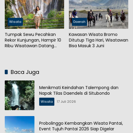
Wisata
Daerah
Tumpak Sewu Pecahkan
Kawasan Wisata Bromo
Rekor Kunjungan, Hampir 10
Ditutup Tiga Hari, Wisatawan
Ribu Wisatawan Datang
Bisa Masuk 3 Juni
Saat Libur Panjang
Baca Juga
Menikmati Keindahan Talempong dan
Napak Tilas Daendels di Situbondo
Wisata
17 Juli 2026
Probolinggo Kembangkan Wisata Pantai,
Event Tujuh Pantai 2026 Siap Digelar