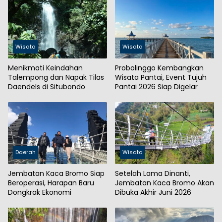
Wisata
Wisata
Menikmati Keindahan
Probolinggo Kembangkan
Talempong dan Napak Tilas
Wisata Pantai, Event Tujuh
Daendels di Situbondo
Pantai 2026 Siap Digelar
Daerah
Wisata
Jembatan Kaca Bromo Siap
Setelah Lama Dinanti,
Beroperasi, Harapan Baru
Jembatan Kaca Bromo Akan
Dongkrak Ekonomi
Dibuka Akhir Juni 2026