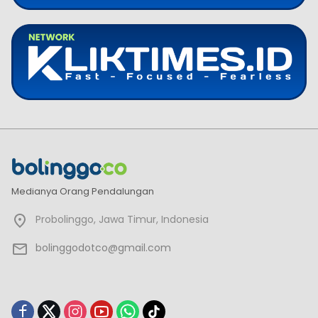
Medianya Orang Pendalungan
Probolinggo, Jawa Timur, Indonesia
bolinggodotco@gmail.com