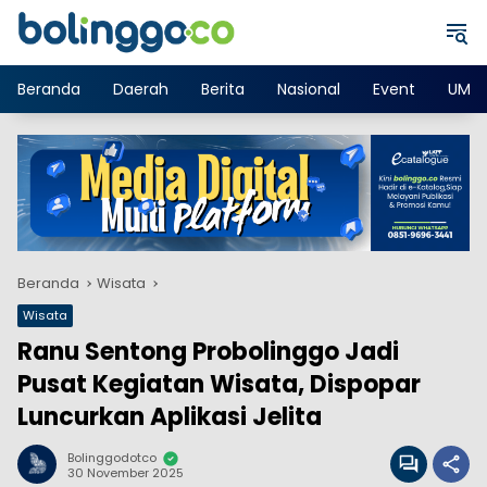
Langsung
ke
konten
Beranda
Daerah
Berita
Nasional
Event
UMK
Beranda
Wisata
Wisata
Ranu Sentong Probolinggo Jadi
Pusat Kegiatan Wisata, Dispopar
Luncurkan Aplikasi Jelita
Bolinggodotco
30 November 2025