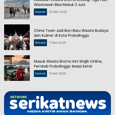
Wisatawan Bisa Masuk 3 Juni
Daerah
25 Mei 2026
China Town Jadi Ikon Baru Wisata Budaya
dan Kuliner di Kota Probolinggo
Wisata
17 Mei 2026
Masuk Wisata Bromo Kini Wajib Online,
Pemkab Probolinggo Awasi Ketat
Daerah
15 Mei 2026