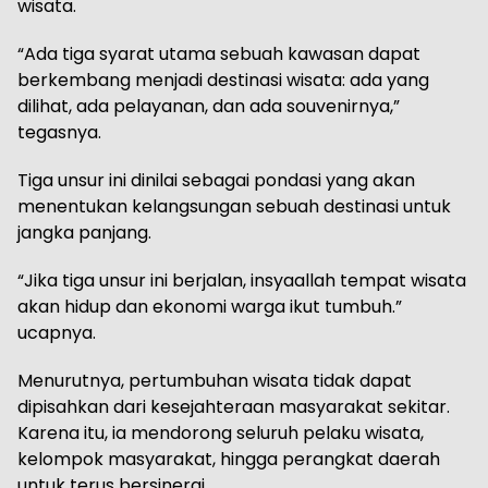
wisata.
“Ada tiga syarat utama sebuah kawasan dapat
berkembang menjadi destinasi wisata: ada yang
dilihat, ada pelayanan, dan ada souvenirnya,”
tegasnya.
Tiga unsur ini dinilai sebagai pondasi yang akan
menentukan kelangsungan sebuah destinasi untuk
jangka panjang.
“Jika tiga unsur ini berjalan, insyaallah tempat wisata
akan hidup dan ekonomi warga ikut tumbuh.”
ucapnya.
Menurutnya, pertumbuhan wisata tidak dapat
dipisahkan dari kesejahteraan masyarakat sekitar.
Karena itu, ia mendorong seluruh pelaku wisata,
kelompok masyarakat, hingga perangkat daerah
untuk terus bersinergi.