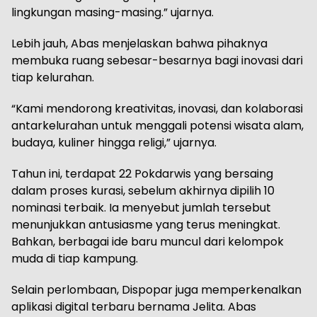
lingkungan masing-masing.” ujarnya.
Lebih jauh, Abas menjelaskan bahwa pihaknya
membuka ruang sebesar-besarnya bagi inovasi dari
tiap kelurahan.
“Kami mendorong kreativitas, inovasi, dan kolaborasi
antarkelurahan untuk menggali potensi wisata alam,
budaya, kuliner hingga religi,” ujarnya.
Tahun ini, terdapat 22 Pokdarwis yang bersaing
dalam proses kurasi, sebelum akhirnya dipilih 10
nominasi terbaik. Ia menyebut jumlah tersebut
menunjukkan antusiasme yang terus meningkat.
Bahkan, berbagai ide baru muncul dari kelompok
muda di tiap kampung.
Selain perlombaan, Dispopar juga memperkenalkan
aplikasi digital terbaru bernama Jelita. Abas