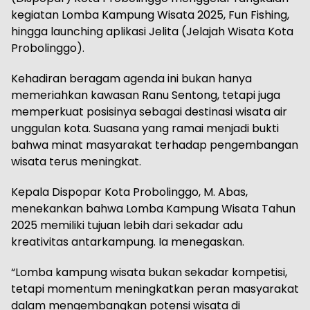
kegiatan Lomba Kampung Wisata 2025, Fun Fishing,
hingga launching aplikasi Jelita (Jelajah Wisata Kota
Probolinggo).
Kehadiran beragam agenda ini bukan hanya
memeriahkan kawasan Ranu Sentong, tetapi juga
memperkuat posisinya sebagai destinasi wisata air
unggulan kota. Suasana yang ramai menjadi bukti
bahwa minat masyarakat terhadap pengembangan
wisata terus meningkat.
Kepala Dispopar Kota Probolinggo, M. Abas,
menekankan bahwa Lomba Kampung Wisata Tahun
2025 memiliki tujuan lebih dari sekadar adu
kreativitas antarkampung. Ia menegaskan.
“Lomba kampung wisata bukan sekadar kompetisi,
tetapi momentum meningkatkan peran masyarakat
dalam mengembangkan potensi wisata di