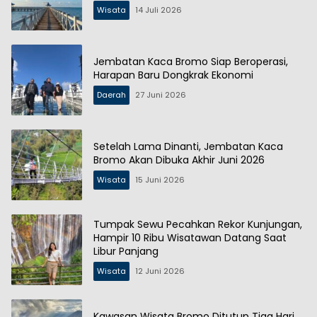
Wisata
14 Juli 2026
Jembatan Kaca Bromo Siap Beroperasi,
Harapan Baru Dongkrak Ekonomi
Daerah
27 Juni 2026
Setelah Lama Dinanti, Jembatan Kaca
Bromo Akan Dibuka Akhir Juni 2026
Wisata
15 Juni 2026
Tumpak Sewu Pecahkan Rekor Kunjungan,
Hampir 10 Ribu Wisatawan Datang Saat
Libur Panjang
Wisata
12 Juni 2026
Kawasan Wisata Bromo Ditutup Tiga Hari,