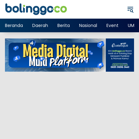
Langsung
ke
konten
Beranda
Daerah
Berita
Nasional
Event
UMK