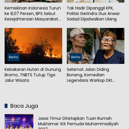
Kemiskinan Indonesia Turun
Tak Hadir Dipanggil KPK,
ke 8,07 Persen, BPS Sebut
Politisi Gerindra Gus Anwar
Kesejahteraan Masyarakat
Sadad Dijadwalkan Ulang
Meningkat
Berita
Berita
Kebakaran Hutan di Gunung
Selamat Jalan Diding
Bromo, TNBTS Tutup Tiga
Boneng, Komedian
Jalur Wisata
Legendaris Warkop DKI
Meninggal Dunia
Baca Juga
Jawa Timur Ditetapkan Tuan Rumah
Muktamar XIX Pemuda Muhammadiyah