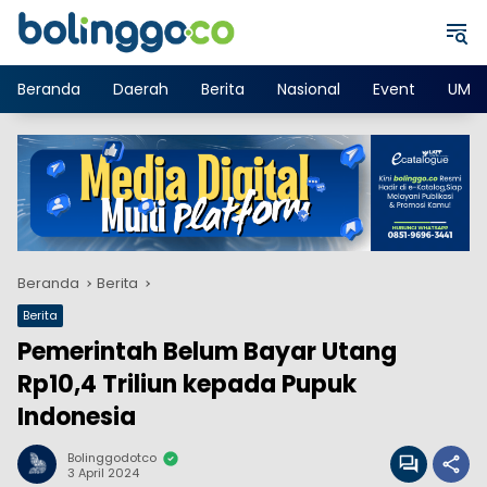
Langsung
ke
konten
Beranda
Daerah
Berita
Nasional
Event
UMK
Beranda
Berita
Berita
Pemerintah Belum Bayar Utang
Rp10,4 Triliun kepada Pupuk
Indonesia
Bolinggodotco
3 April 2024