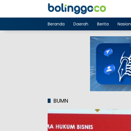
Langsung
ke
konten
Beranda
Daerah
Berita
Nasion
BUMN