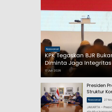
Nasional
KPK Tegaskan BJR Bukan
Diminta Jaga Integritas
17 Juli 2026
Presiden P
Struktur K
Nasional
27 Ma
JAKARTA – Pres
struktur komisa