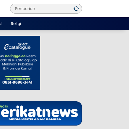
al
Religi