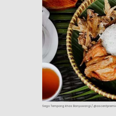
Sego Tempong khas Banyuwangi./ @ascentpremi