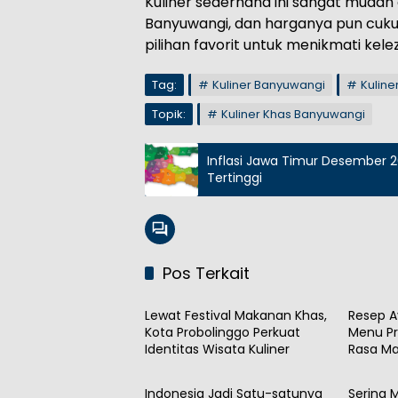
Kuliner sederhana ini sangat muda
Banyuwangi, dan harganya pun cukup
pilihan favorit untuk menikmati ke
Tag:
Kuliner Banyuwangi
Kuline
Topik:
Kuliner Khas Banyuwangi
Inflasi Jawa Timur Desember 2
Tertinggi
Pos Terkait
Kuliner
Kuliner
Lewat Festival Makanan Khas,
Resep A
Kota Probolinggo Perkuat
Menu Pr
Identitas Wisata Kuliner
Rasa Ma
Kuliner
Kuliner
Indonesia Jadi Satu-satunya
Sering 