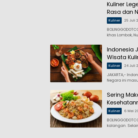
Kuliner Le
Rasa dan Nu
Kuliner
25 Juli
BOLINGGODOTCO,
khas Lombok, N
Indonesia 
Wisata Kuli
Kuliner
24 Juli
JAKARTA,- Indone
Negara ini mas
Sering Mak
Kesehatan
Kuliner
6 Mei 2
BOLINGGODOTCO,
kalangan. Selai