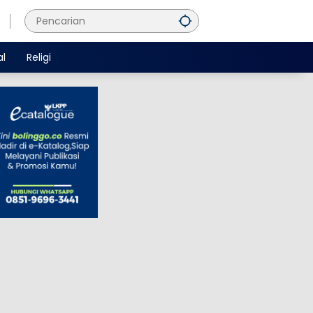
al
Religi