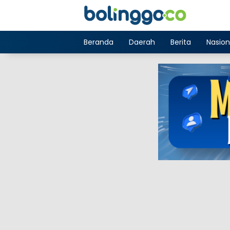
Langsung
ke
konten
Beranda
Daerah
Berita
Nasion