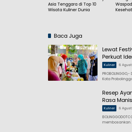
Asia Tenggara di Top 10
Waspada
Wisata Kuliner Dunia
Keseha
Baca Juga
Lewat Fest
Perkuat Ide
Kuliner
6 Agus
PROBOLINGGO,- D
Kota Probolingg
Resep Ayam
Rasa Manis
Kuliner
6 Agus
BOLINGGODOTCO,
membosankan. 