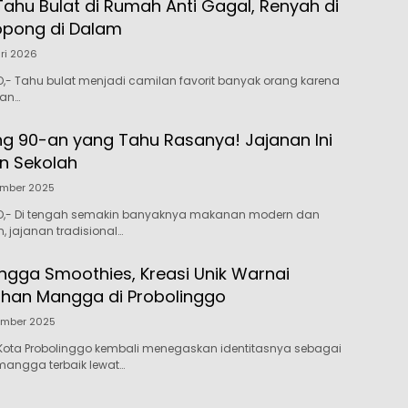
Tahu Bulat di Rumah Anti Gagal, Renyah di
opong di Dalam
ri 2026
- Tahu bulat menjadi camilan favorit banyak orang karena
dan…
 90-an yang Tahu Rasanya! Jajanan Ini
en Sekolah
ember 2025
,- Di tengah semakin banyaknya makanan modern dan
, jajanan tradisional…
ingga Smoothies, Kreasi Unik Warnai
lahan Mangga di Probolinggo
ember 2025
Kota Probolinggo kembali menegaskan identitasnya sebagai
mangga terbaik lewat…