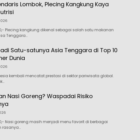
gendaris Lombok, Plecing Kangkung Kaya
trisi
 2026
- Plecing kangkung dikenal sebagai salah satu makanan
usa Tenggara…
Jadi Satu-satunya Asia Tenggara di Top 10
ner Dunia
 2026
sia kembali mencatat prestasi di sektor pariwisata global.
uk…
an Nasi Goreng? Waspadai Risiko
nya
026
- Nasi goreng masih menjadi menu favorit di berbagai
n rasanya…