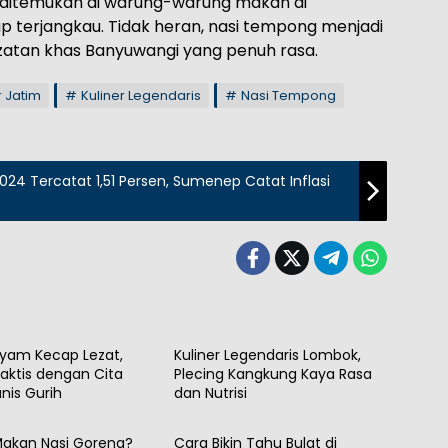
h ditemukan di warung-warung makan di
 terjangkau. Tidak heran, nasi tempong menjadi
lezatan khas Banyuwangi yang penuh rasa.
r Jatim
Kuliner Legendaris
Nasi Tempong
024 Tercatat 1,51 Persen, Sumenep Catat Inflasi
Kuliner
yam Kecap Lezat,
Kuliner Legendaris Lombok,
aktis dengan Cita
Plecing Kangkung Kaya Rasa
nis Gurih
dan Nutrisi
Kuliner
Makan Nasi Goreng?
Cara Bikin Tahu Bulat di