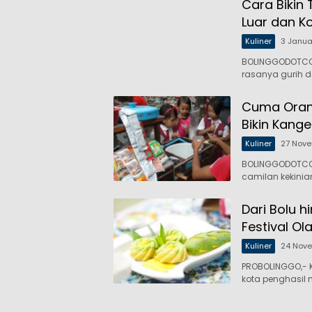
Cara Bikin 
Luar dan K
Kuliner
3 Janua
BOLINGGODOTCO,
rasanya gurih 
Cuma Orang
Bikin Kang
Kuliner
27 Nov
BOLINGGODOTCO
camilan kekinian
Dari Bolu h
Festival O
Kuliner
24 Nov
PROBOLINGGO,- 
kota penghasil 