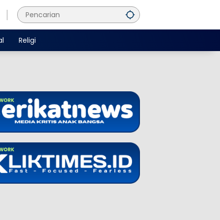
al
Religi