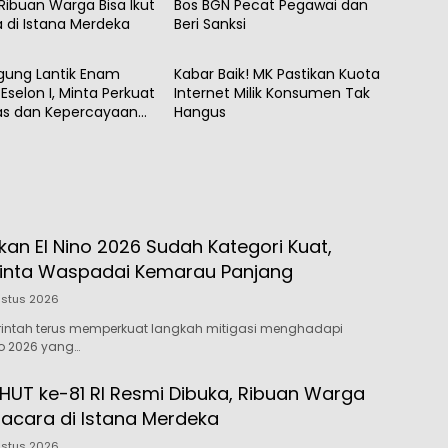
 Ribuan Warga Bisa Ikut
Bos BGN Pecat Pegawai dan
 di Istana Merdeka
Beri Sanksi
al
Nasional
gung Lantik Enam
Kabar Baik! MK Pastikan Kuota
Eselon I, Minta Perkuat
Internet Milik Konsumen Tak
tas dan Kepercayaan
Hangus
kan El Nino 2026 Sudah Kategori Kuat,
inta Waspadai Kemarau Panjang
ustus 2026
rintah terus memperkuat langkah mitigasi menghadapi
o 2026 yang…
 HUT ke-81 RI Resmi Dibuka, Ribuan Warga
pacara di Istana Merdeka
ustus 2026