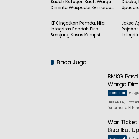
Sudah Kategori Kuat, Warga
Dibuka,
Diminta Waspadai Kemarau
Upacara
Nasional
Nasion
Panjang
KPK Ingatkan Pemda, Nilai
Jaksa A
Integritas Rendah Bisa
Pejabat 
Berujung Kasus Korupsi
Integri
Publik
Baca Juga
BMKG Pasti
Warga Dim
Nasional
6 Ag
JAKARTA,- Peme
fenomena El Nin
War Ticket
Bisa Ikut U
Nasional
6 Ag