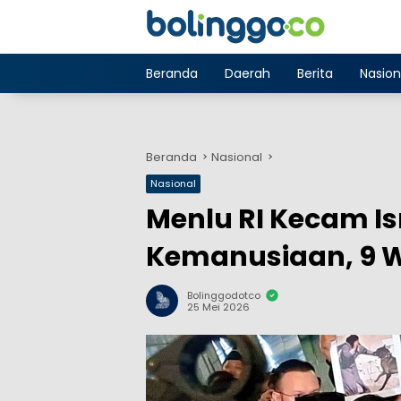
Langsung
ke
konten
Beranda
Daerah
Berita
Nasion
Beranda
Nasional
Nasional
Menlu RI Kecam Is
Kemanusiaan, 9 W
Bolinggodotco
25 Mei 2026