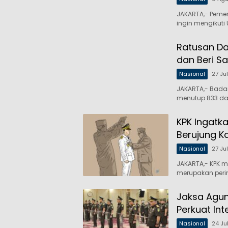
JAKARTA,- Peme
ingin mengikuti
Ratusan Da
dan Beri Sa
Nasional
27 Ju
JAKARTA,- Bada
menutup 833 da
KPK Ingatka
Berujung K
Nasional
27 Ju
JAKARTA,- KPK m
merupakan peri
Jaksa Agung
Perkuat Int
Nasional
24 Ju