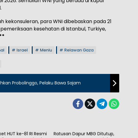
Mei 2026. Sembilan WNI yang berada di kapal
.
ah kekonsuleran, para WNI dibebaskan pada 21
pemeriksaan kesehatan di Istanbul, Turkiye,
**
nal
Israel
Menlu
Relawan Gaza
ohkan Probolinggo, Pelaku Bawa Sajam
al
Nasional
ket HUT ke-81 RI Resmi
Ratusan Dapur MBG Ditutup,