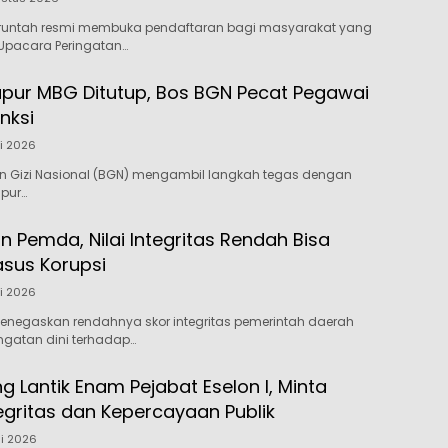
runtah resmi membuka pendaftaran bagi masyarakat yang
 Upacara Peringatan…
pur MBG Ditutup, Bos BGN Pecat Pegawai
nksi
li 2026
n Gizi Nasional (BGN) mengambil langkah tegas dengan
pur…
n Pemda, Nilai Integritas Rendah Bisa
asus Korupsi
li 2026
enegaskan rendahnya skor integritas pemerintah daerah
ngatan dini terhadap…
 Lantik Enam Pejabat Eselon I, Minta
egritas dan Kepercayaan Publik
li 2026