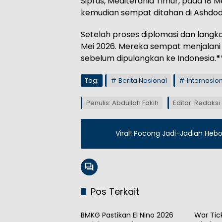
Siprus, Mediterania Timur, pada 18 
kemudian sempat ditahan di Ashdod
Setelah proses diplomasi dan langk
Mei 2026. Mereka sempat menjalani 
sebelum dipulangkan ke Indonesia.
*
Tag:
Berita Nasional
Internasio
Penulis: Abdullah Fakih
Editor: Redaksi
Viral! Pocong Jadi-Jadian Heb
Pos Terkait
Nasional
Nasion
BMKG Pastikan El Nino 2026
War Tic