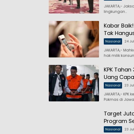
JAKARTA,- Jaksa
lingkungan…
Kabar Baik!
Tak Hangu
Nasional
24 Ju
JAKARTA,- Mahk
hak milik konsu
KPK Tahan 
Uang Capai 
Nasional
23 Ju
JAKARTA,- KPK 
Pokmas di Jawa
Target Jut
Program Ser
Nasional
23 Ju