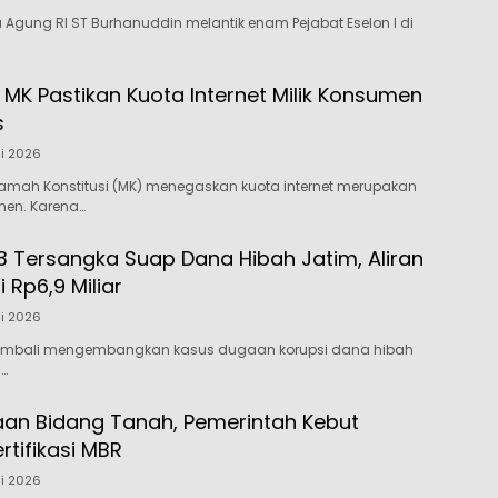
 Agung RI ST Burhanuddin melantik enam Pejabat Eselon I di
 MK Pastikan Kuota Internet Milik Konsumen
s
li 2026
amah Konstitusi (MK) menegaskan kuota internet merupakan
men. Karena…
3 Tersangka Suap Dana Hibah Jatim, Aliran
Rp6,9 Miliar
li 2026
kembali mengembangkan kasus dugaan korupsi dana hibah
…
aan Bidang Tanah, Pemerintah Kebut
tifikasi MBR
li 2026