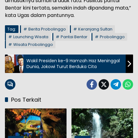
dimasaknya sambil di aduk rata. Fasilitas pantai
Bentar kini tertata, semakin indah dipandang mata,”
kata Ugas dalam pantunnya.
Tag:
Berita Probolinggo
Keranjang Sultan
Launching Wisata
Pantai Bentar
Probolinggo
Wisata Probolinggo
Wakil Presiden ke-9 Hamzah Haz Meninggal
Dunia, Jokowi Turut Berduka Cita
Pos Terkait