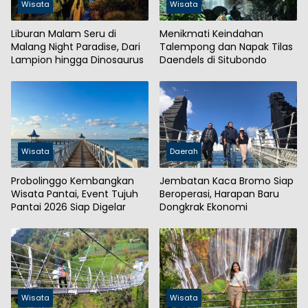
Wisata
Wisata
Liburan Malam Seru di
Menikmati Keindahan
Malang Night Paradise, Dari
Talempong dan Napak Tilas
Lampion hingga Dinosaurus
Daendels di Situbondo
Wisata
Daerah
Probolinggo Kembangkan
Jembatan Kaca Bromo Siap
Wisata Pantai, Event Tujuh
Beroperasi, Harapan Baru
Pantai 2026 Siap Digelar
Dongkrak Ekonomi
Wisata
Wisata