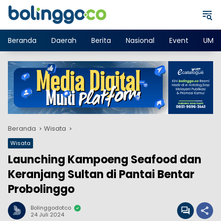
Langsung
ke
konten
Beranda
Daerah
Berita
Nasional
Event
UMK
Beranda
Wisata
Wisata
Launching Kampoeng Seafood dan
Keranjang Sultan di Pantai Bentar
Probolinggo
Bolinggodotco
24 Juli 2024