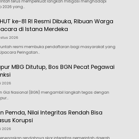
rintah terus memperkuat langkah mitigasi menghadapi
o 2026 yang…
 HUT ke-81 RI Resmi Dibuka, Ribuan Warga
pacara di Istana Merdeka
ustus 2026
runtah resmi membuka pendaftaran bagi masyarakat yang
 Upacara Peringatan…
pur MBG Ditutup, Bos BGN Pecat Pegawai
nksi
li 2026
n Gizi Nasional (BGN) mengambil langkah tegas dengan
pur…
n Pemda, Nilai Integritas Rendah Bisa
asus Korupsi
li 2026
enegaskan rendahnya skor integritas pemerintah daerah