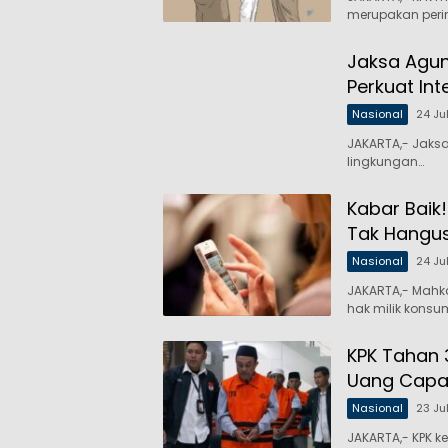
merupakan peri
Jaksa Agung
Perkuat Int
Nasional
24 Ju
JAKARTA,- Jaksa
lingkungan…
Kabar Baik!
Tak Hangu
Nasional
24 Ju
JAKARTA,- Mahk
hak milik konsu
KPK Tahan 
Uang Capai 
Nasional
23 Ju
JAKARTA,- KPK 