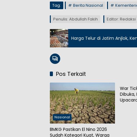
Tag:
Berita Nasional
Kementeri
Penulis: Abdullah Fakih
Editor: Redaksi
Harga Telur di Jatim Anjlok, 
Pos Terkait
Nasion
War Tic
Dibuka,
Upacara
Nasional
BMKG Pastikan El Nino 2026
Sudah Kategori Kuat, Warga