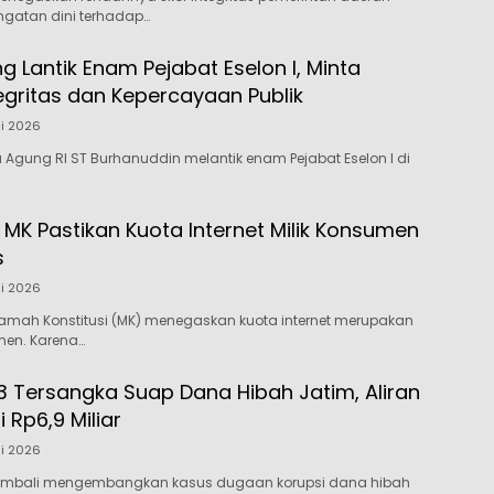
ngatan dini terhadap…
 Lantik Enam Pejabat Eselon I, Minta
egritas dan Kepercayaan Publik
li 2026
 Agung RI ST Burhanuddin melantik enam Pejabat Eselon I di
 MK Pastikan Kuota Internet Milik Konsumen
s
li 2026
amah Konstitusi (MK) menegaskan kuota internet merupakan
men. Karena…
3 Tersangka Suap Dana Hibah Jatim, Aliran
Rp6,9 Miliar
li 2026
kembali mengembangkan kasus dugaan korupsi dana hibah