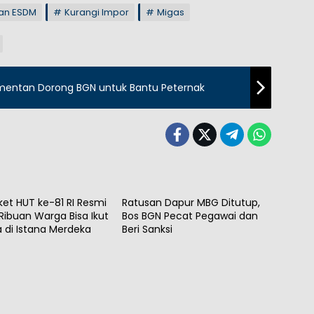
an ESDM
Kurangi Impor
Migas
Kementan Dorong BGN untuk Bantu Peternak
al
Nasional
ket HUT ke-81 RI Resmi
Ratusan Dapur MBG Ditutup,
 Ribuan Warga Bisa Ikut
Bos BGN Pecat Pegawai dan
 di Istana Merdeka
Beri Sanksi