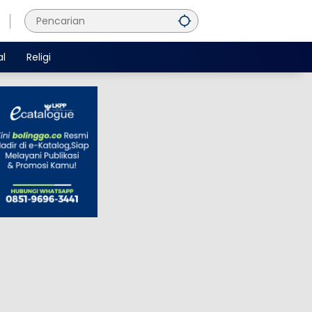
al
Religi