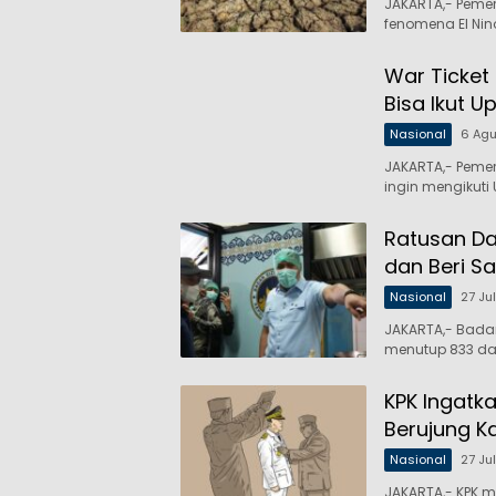
JAKARTA,- Peme
fenomena El Nin
War Ticket
Bisa Ikut U
Nasional
6 Ag
JAKARTA,- Peme
ingin mengikuti
Ratusan Da
dan Beri Sa
Nasional
27 Ju
JAKARTA,- Bada
menutup 833 da
KPK Ingatka
Berujung K
Nasional
27 Ju
JAKARTA,- KPK m