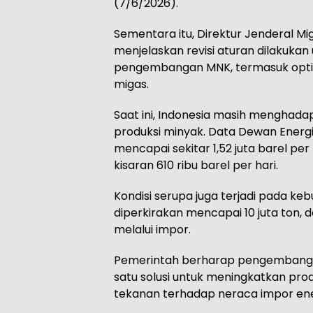
(7/6/2026).
Sementara itu, Direktur Jenderal M
menjelaskan revisi aturan dilakuk
pengembangan MNK, termasuk optim
migas.
Saat ini, Indonesia masih menghada
produksi minyak. Data Dewan Energ
mencapai sekitar 1,52 juta barel pe
kisaran 610 ribu barel per hari.
Kondisi serupa juga terjadi pada ke
diperkirakan mencapai 10 juta ton, d
melalui impor.
Pemerintah berharap pengembangan
satu solusi untuk meningkatkan pro
tekanan terhadap neraca impor ener