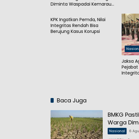
Diminta Waspadai Kemarau
Nasional
Panjang
KPK Ingatkan Pemda, Nilai
Integritas Rendah Bisa
Berujung Kasus Korupsi
Nasion
Jaksa A
Pejabat 
Integri
Publik
Baca Juga
BMKG Pasti
Warga Dim
Nasional
6 Ag