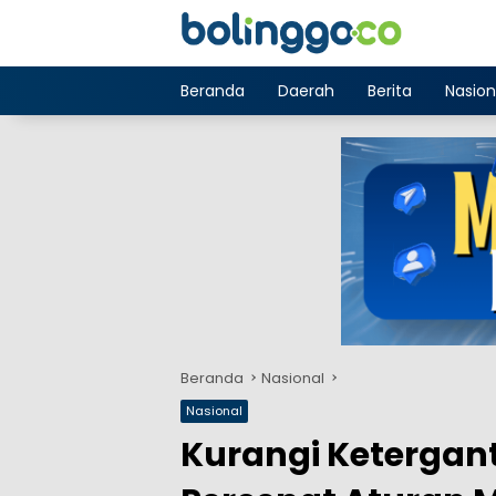
Langsung
ke
konten
Beranda
Daerah
Berita
Nasion
Beranda
Nasional
Nasional
Kurangi Ketergan