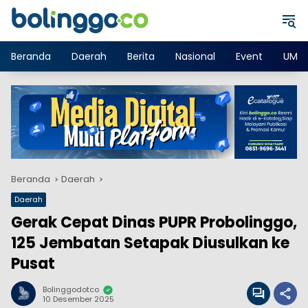
Langsung
ke
konten
Beranda
Daerah
Berita
Nasional
Event
UMK
Beranda
Daerah
Daerah
Gerak Cepat Dinas PUPR Probolinggo,
125 Jembatan Setapak Diusulkan ke
Pusat
Bolinggodotco
10 Desember 2025