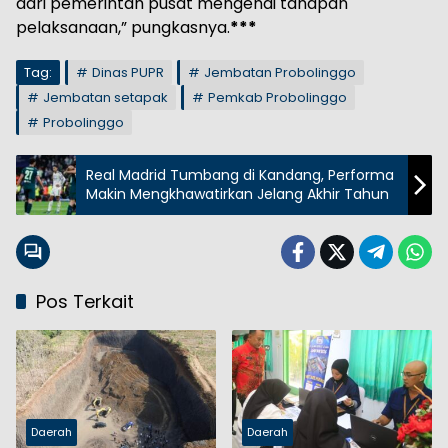
dari pemerintah pusat mengenai tahapan
pelaksanaan,” pungkasnya.
***
Tag:
Dinas PUPR
Jembatan Probolinggo
Jembatan setapak
Pemkab Probolinggo
Probolinggo
Real Madrid Tumbang di Kandang, Performa
Makin Mengkhawatirkan Jelang Akhir Tahun
Pos Terkait
Daerah
Daerah