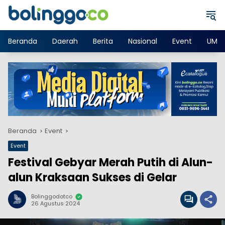
Langsung
ke
konten
Beranda
Daerah
Berita
Nasional
Event
UMK
Beranda
Event
Event
Festival Gebyar Merah Putih di Alun-
alun Kraksaan Sukses di Gelar
Bolinggodotco
26 Agustus 2024