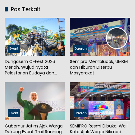
Pos Terkait
Event
Daerah
Dungasem C-Fest 2026
Semipro Membludak, UMKM
Meriah, Wujud Nyata
dan Hiburan Diserbu
Pelestarian Budaya dan
Masyarakat
Penggerak UMKM
Event
Daerah
Gubernur Jatim Ajak Warga
SEMIPRO Resmi Dibuka, Wali
Dukung Event Trail Running
Kota Ajak Warga Nikmati