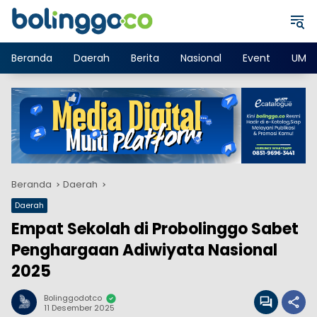
Langsung
ke
konten
Beranda
Daerah
Berita
Nasional
Event
UMK
Beranda
Daerah
Daerah
Empat Sekolah di Probolinggo Sabet
Penghargaan Adiwiyata Nasional
2025
Bolinggodotco
11 Desember 2025