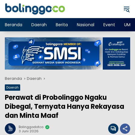
Langsung
ke
konten
Beranda
Daerah
Berita
Nasional
Event
UMK
Beranda
Daerah
Daerah
Perawat di Probolinggo Ngaku
Dibegal, Ternyata Hanya Rekayasa
dan Minta Maaf
Bolinggodotco
3 Juni 2026