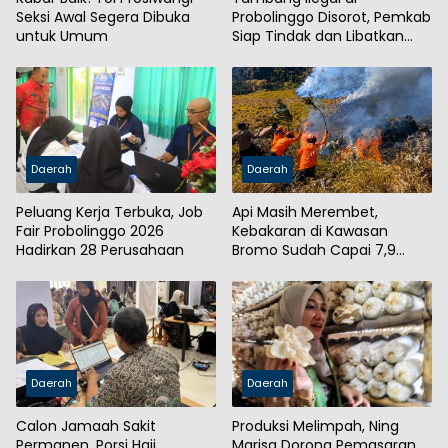
Seksi Awal Segera Dibuka
Probolinggo Disorot, Pemkab
untuk Umum
Siap Tindak dan Libatkan
Aparat
Daerah
Daerah
Peluang Kerja Terbuka, Job
Api Masih Merembet,
Fair Probolinggo 2026
Kebakaran di Kawasan
Hadirkan 28 Perusahaan
Bromo Sudah Capai 7,9
Hektare
Daerah
Daerah
Calon Jamaah Sakit
Produksi Melimpah, Ning
Permanen, Porsi Haji
Marisa Dorong Pemasaran