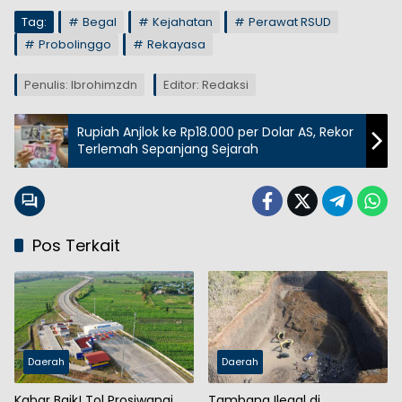
Tag:
Begal
Kejahatan
Perawat RSUD
Probolinggo
Rekayasa
Penulis: Ibrohimzdn
Editor: Redaksi
Rupiah Anjlok ke Rp18.000 per Dolar AS, Rekor
Terlemah Sepanjang Sejarah
Pos Terkait
Daerah
Daerah
Kabar Baik! Tol Prosiwangi
Tambang Ilegal di