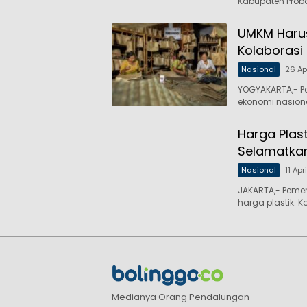
Kabupaten Probol
UMKM Harus
Kolaborasi 
Nasional
26 Ap
YOGYAKARTA,- P
ekonomi nasion
Harga Plast
Selamatka
Nasional
11 Apr
JAKARTA,- Peme
harga plastik. Ko
Medianya Orang Pendalungan