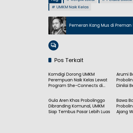
UMKM Naik Kelas
Pemeran Kang Mus di Preman P
Pos Terkait
UMKM
UMKM
Komdigi Dorong UMKM
Arumi B
Perempuan Naik Kelas Lewat
Proboli
Program She-Connects di
Dinilai 
Daerah
UMKM
Surabaya
Gula Aren Khas Probolinggo
Bawa Ba
Dibranding Komunal, UMKM
Proboli
Siap Tembus Pasar Lebih Luas
Ajang W