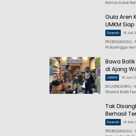
Nomor Induk Be
Gula Aren 
UMKM Siap 
Daerah
18 Juli
PROBOLINGGO,- 
Probolinggo res
Bawa Batik
di Ajang W
UMKM
18 Juni 
BOJONEGORO,- K
Wastra Batik Fe
Tak Disang
Berhasil T
Daerah
16 Mei
PROBOLINGGO,- 