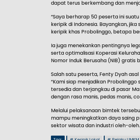
dapat terus berkembang dan menjadi 
“Saya berharap 50 peserta ini suatu
keripik di Indonesia. Bayangkan, jik
keripik khas Probolinggo, betapa be
Ia juga menekankan pentingnya legali
serta optimalisasi Koperasi Kelura
Nomor Induk Berusaha (NIB) gratis 
Salah satu peserta, Fenty Dyah as
“Kami siap menjadikan Probolinggo s
tersedia dan terjangkau di pasar Ma
dengan rasa manis, pedas manis, cokl
Melalui pelaksanaan bimtek terseb
mampu meningkatkan daya saing p
sektor wisata dan industri oleh-oleh.
Tag:
Keripik Lokal
Pelaku UMKM