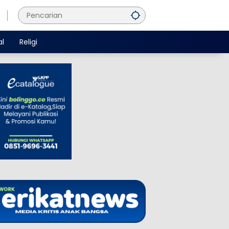
al
Religi