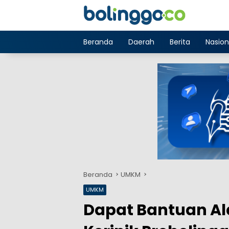
Langsung
ke
konten
Beranda
Daerah
Berita
Nasion
Beranda
UMKM
UMKM
Dapat Bantuan Al