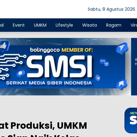
Sabtu, 8 Agustus 2026
al
Event
UMKM
Lifestyle
Wisata
Ragam
Vir
at Produksi, UMKM