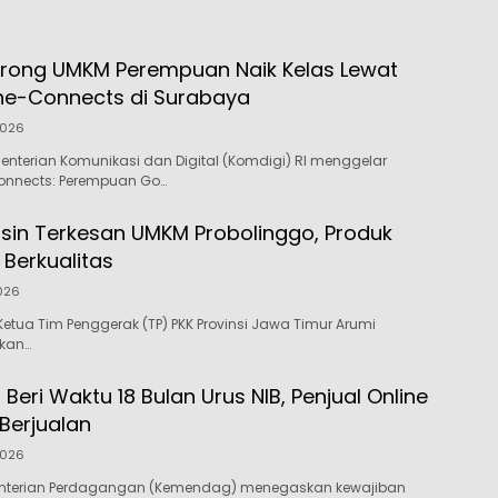
rong UMKM Perempuan Naik Kelas Lewat
he-Connects di Surabaya
2026
nterian Komunikasi dan Digital (Komdigi) RI menggelar
nnects: Perempuan Go…
sin Terkesan UMKM Probolinggo, Produk
i Berkualitas
2026
etua Tim Penggerak (TP) PKK Provinsi Jawa Timur Arumi
kan…
Beri Waktu 18 Bulan Urus NIB, Penjual Online
Berjualan
2026
nterian Perdagangan (Kemendag) menegaskan kewajiban