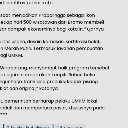
identitas kuliner kota.
 saat menjadikan Probolinggo sebagai ikon
a setiap hari 500 wisatawan dari Bromo membeli
sar dampak ekonominya bagi kota ini,” ujarnya.
tas usaha, desain kemasan, sertifikasi halal,
han Merah Putih. Termasuk layanan pembuatan
bagi UMKM.
al Wiroborang, menyambut baik program tersebut.
ebagai salah satu ikon keripik. Bahan baku
ngunharjo. Kami bisa produksi keripik pisang
at dan original,” katanya.
ut, pemerintah berharap pelaku UMKM lokal
roduk dan memperluas pasar, khususnya pada
***
Pemkot Probolinggo
Probolinggo