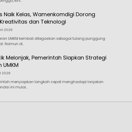
inggo, kini…
 Naik Kelas, Wamenkomdigi Dorong
Kreativitas dan Teknologi
ril 2026
eran UMKM kembali ditegaskan sebagai tulang punggung
al. Namun di…
ik Melonjak, Pemerintah Siapkan Strategi
n UMKM
il 2026
rintah menyiapkan langkah cepat menghadapi lonjakan
ndisi ini mulai…