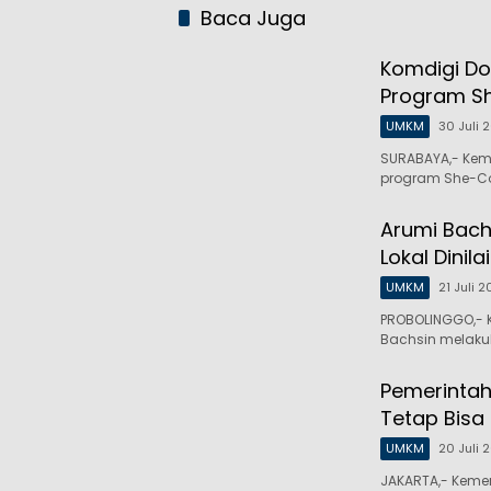
Baca Juga
Komdigi Do
Program S
UMKM
30 Juli 
SURABAYA,- Keme
program She-Co
Arumi Bach
Lokal Dinila
UMKM
21 Juli 
PROBOLINGGO,- K
Bachsin melaku
Pemerintah 
Tetap Bisa 
UMKM
20 Juli 
JAKARTA,- Keme