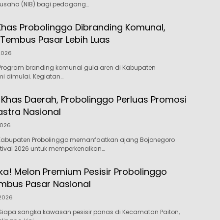
rusaha (NIB) bagi pedagang…
Khas Probolinggo Dibranding Komunal,
Tembus Pasar Lebih Luas
 2026
Program branding komunal gula aren di Kabupaten
mi dimulai. Kegiatan…
 Khas Daerah, Probolinggo Perluas Promosi
astra Nasional
2026
abupaten Probolinggo memanfaatkan ajang Bojonegoro
stival 2026 untuk memperkenalkan…
ka! Melon Premium Pesisir Probolinggo
embus Pasar Nasional
 2026
Siapa sangka kawasan pesisir panas di Kecamatan Paiton,