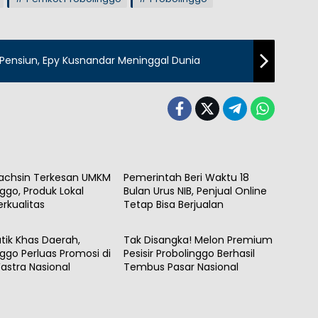
ensiun, Epy Kusnandar Meninggal Dunia
UMKM
achsin Terkesan UMKM
Pemerintah Beri Waktu 18
nggo, Produk Lokal
Bulan Urus NIB, Penjual Online
Berkualitas
Tetap Bisa Berjualan
Daerah
tik Khas Daerah,
Tak Disangka! Melon Premium
nggo Perluas Promosi di
Pesisir Probolinggo Berhasil
astra Nasional
Tembus Pasar Nasional